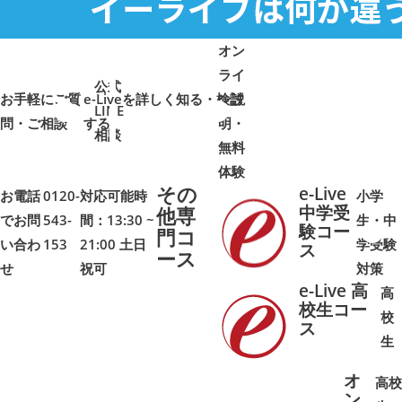
オン
ライ
公式
お手軽にご質
e-Liveを詳しく知る・検討
ン説
LINE
問・ご相談
➜
➜
する
明・
➜
➜
相談
無料
体験
その
e-Live
お電話
0120-
対応可能時
小学
中学受
他専
でお問
543-
間：13:30 ~
生・中
験コー
門コ
い合わ
153
21:00 土日
学受験
➜
➜
ス
ース
せ
祝可
対策
e-Live 高
高
校生コー
校
ス
➜
➜
生
オ
高校
ン