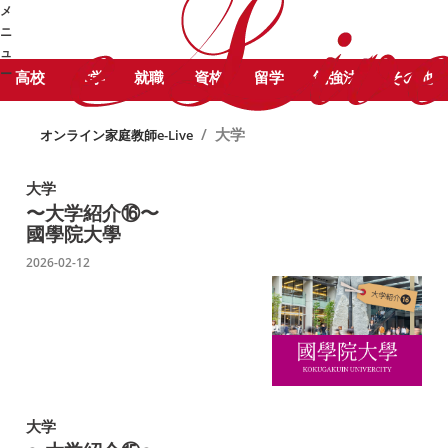
STUDY COLUMN
勉
メ
大学 に関する記事をピックアッ
強コラム
ニ
プしています。
ュ
ー
高校
大学
就職
資格
留学
勉強法
その他
➜
/
大学
オンライン家庭教師e-Live
大学
〜大学紹介⑯〜
國學院大學
2026-02-12
大学