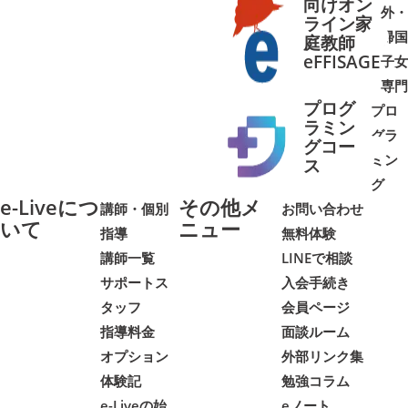
向けオン
外・
ライン家
帰国
庭教師
➜
➜
eFFISAGE
子女
専門
プログ
プロ
ラミン
グラ
グコー
ミン
➜
➜
ス
グ
e-Liveにつ
その他メ
講師・個別
お問い合わせ
いて
ニュー
指導
無料体験
講師一覧
LINEで相談
サポートス
入会手続き
タッフ
会員ページ
指導料金
面談ルーム
オプション
外部リンク集
体験記
勉強コラム
e-Liveの始
eノート