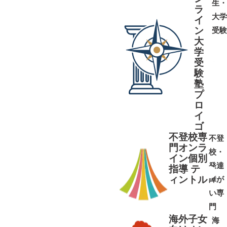
生・
ラ
大学
イ
ン
受験
大
学
受
➜
➜
験
塾
プ
ロ
イ
ゴ
不登校専
不登
門オンラ
校・
イン個別
発達
指導 テ
ィントル
障が
➜
➜
い専
門
海外子女
海