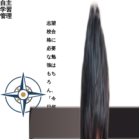
自主
学習
管理
志望
校合
格に
必要
な勉
強は
もち
ろ
ん、
「今
日何
をや
るの
か」