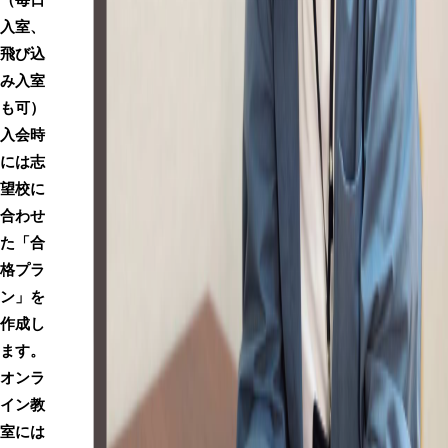
入室、
飛び込
み入室
も可）
入会時
には
志
望校に
合わせ
た「合
格プラ
ン」を
作成
し
ます。
オンラ
イン教
室には