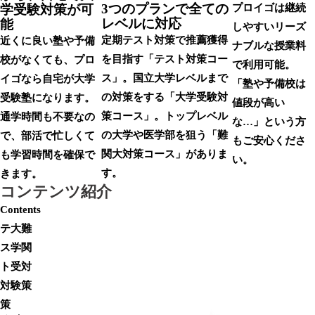
3つのプランで
全ての
学受験対策が可
プロイゴは継続
レベルに対応
能
しやすいリーズ
定期テスト対策で推薦獲得
近くに良い塾や予備
ナブルな授業料
を目指す「テスト対策コー
校がなくても、プロ
で利用可能。
ス」。国立大学レベルまで
イゴなら自宅が大学
「塾や予備校は
の対策をする「大学受験対
受験塾になります。
値段が高い
策コース」。トップレベル
通学時間も不要なの
な…」という方
の大学や医学部を狙う「難
で、部活で忙しくて
もご安心くださ
関大対策コース」がありま
も学習時間を確保で
い。
す。
きます。
コンテンツ紹介
Contents
テ
大
難
ス
学
関
ト
受
対
対
験
策
策