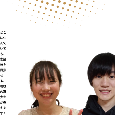
どこ
に住
んで
いて
も、
志望
校を
目指
せ
る。
現役
の東
大生
が
教
えま
す！