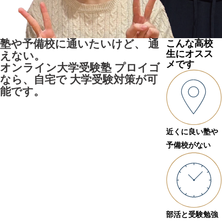
塾や予備校に
通いたいけど、
通
こんな高校
生にオスス
えない。
メです
オンライン大学受験塾
プロイゴ
なら、自宅で
大学受験対策が可
能です。
近くに良い塾や
予備校がない
部活と受験勉強