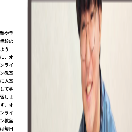
を指
示し
ま
す。
塾や予
備校の
よう
に、オ
ンライ
ン教室
に入室
して学
習しま
す。オ
ンライ
ン教室
は毎日