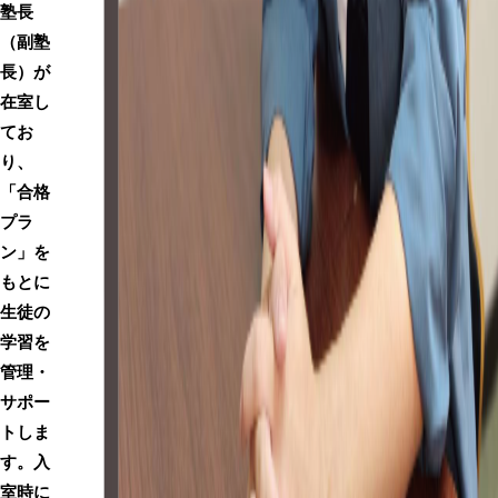
塾長
（副塾
長）が
在室し
てお
り、
「合格
プラ
ン」を
もとに
生徒の
学習を
管理・
サポー
トしま
す。入
室時に