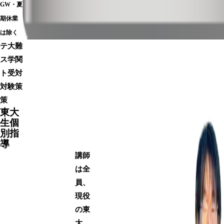
GW・夏
期休業
は除く
テ
大
難
ス
学
関
ト
受
対
対
験
策
策
東大
生個
別指
導
講師
は全
員、
現役
の東
大