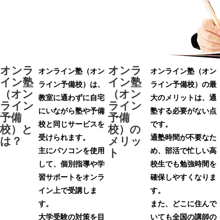
オンラ
オンラ
オンライン塾（オン
オンライン塾（オン
イン塾
イン塾
ライン予備校）は、
ライン予備校）の最
（オン
（オン
教室に通わずに自宅
大のメリットは、通
ライン
ライン
にいながら塾や予備
塾する必要がない点
予備
予備
校と同じサービスを
です。
校）
と
校）
の
受けられます。
通塾時間が不要なた
は？
メリッ
主にパソコンを使用
め、部活で忙しい高
ト
して、個別指導や学
校生でも勉強時間を
習サポートをオンラ
確保しやすくなりま
イン上で受講しま
す。
す。
また、どこに住んで
大学受験の対策を目
いても全国の講師の