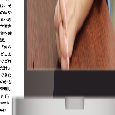
は、そ
の日や
るべき
学習内
容を確
認。
「何を
どこま
でどれ
だけ」
できた
のかも
管理
し
ます。
※年末
年始・