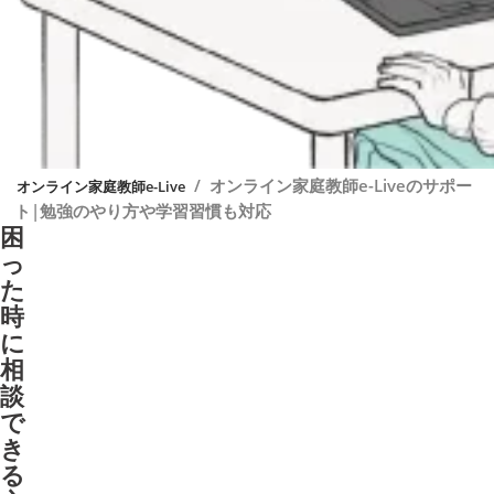
/
オンライン家庭教師e-Liveのサポー
オンライン家庭教師e-Live
ト|勉強のやり方や学習習慣も対応
困
っ
た
時
に
相
談
で
き
る