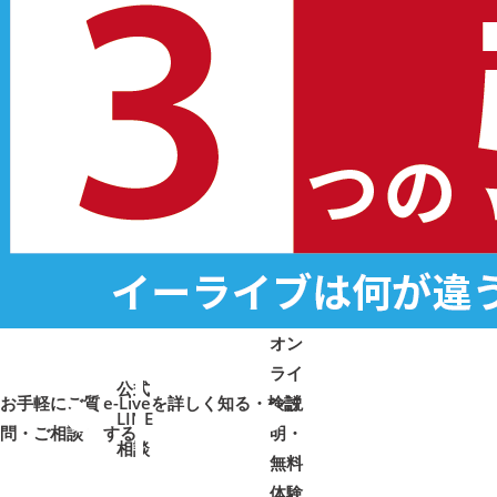
オン
ライ
公式
お手軽にご質
e-Liveを詳しく知る・検討
ン説
LINE
問・ご相談
➜
➜
する
明・
➜
➜
相談
無料
体験