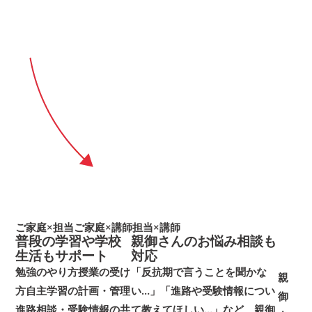
ご家庭×担当
ご家庭×講師
担当×講師
普段の学習や学校
親御さんのお悩み相談も
生活もサポート
対応
勉強のやり方
授業の受け
「反抗期で言うことを聞かな
親
方
自主学習の計画・管理
い…」「進路や受験情報につい
御
進路相談・受験情報の共
て教えてほしい…」など、親御