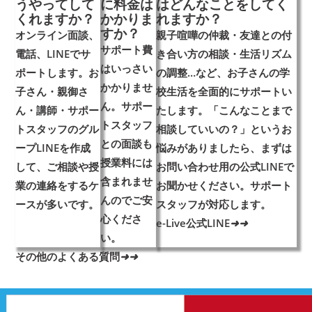
うやってして
に料金は
はどんなことをしてく
くれますか？
かかりま
れますか？
すか？
オンライン面談、
親子喧嘩の仲裁・友達との付
サポート費
電話、LINEでサ
き合い方の相談・生活リズム
はいっさい
ポートします。
お
の調整…など、お子さんの学
かかりませ
子さん・親御さ
校生活を全面的にサポートい
ん。
サポー
ん・講師・サポー
たします。「こんなことまで
トスタッフ
トスタッフのグル
相談していいの？」というお
との面談も
ープLINE
を作成
悩みがありましたら、まずは
授業料には
して、ご相談や授
お問い合わせ用の公式LINE
で
含まれませ
業の連絡をするケ
お聞かせください。サポート
んのでご安
ースが多いです。
スタッフが対応します。
心くださ
e-Live公式LINE
➜
➜
い。
その他のよくある質問
➜
➜