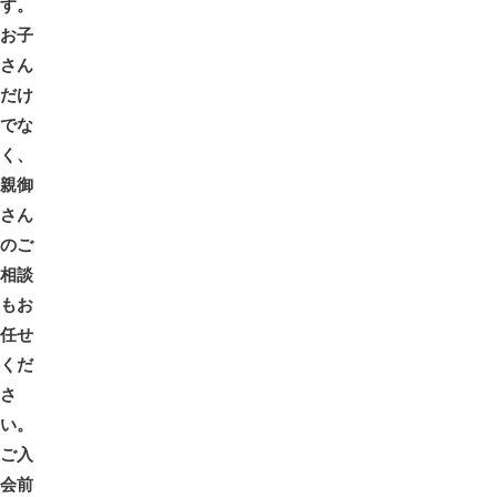
す。
お子
さん
だけ
でな
く、
親御
さん
のご
相談
もお
任せ
くだ
さ
い。
ご入
会前