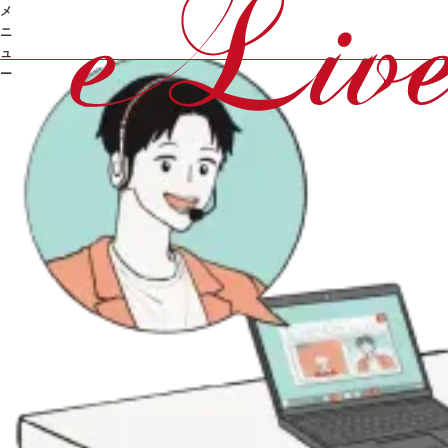
SUPPORT
サポート
について
メ
ニ
ュ
ー