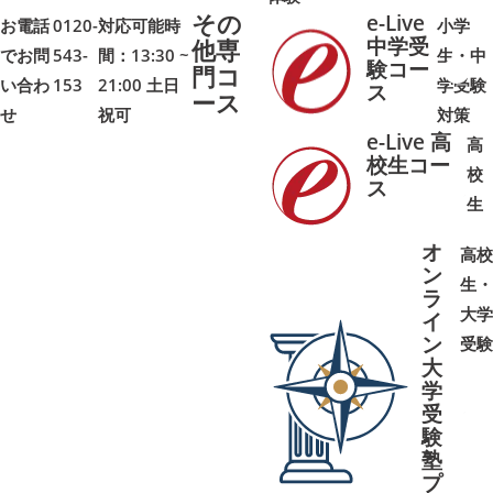
その
e-Live
お電話
0120-
対応可能時
小学
中学受
他専
でお問
543-
間：13:30 ~
生・中
験コー
門コ
い合わ
153
21:00 土日
学受験
➜
➜
ス
ース
せ
祝可
対策
e-Live 高
高
校生コー
校
ス
➜
➜
生
オ
高校
ン
生・
ラ
大学
イ
ン
受験
大
学
受
➜
➜
験
塾
プ