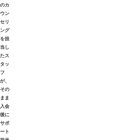
のカ
ウン
セリ
ング
を担
当し
たス
タッ
フ
が、
その
まま
入会
後に
サポ
ート
担当