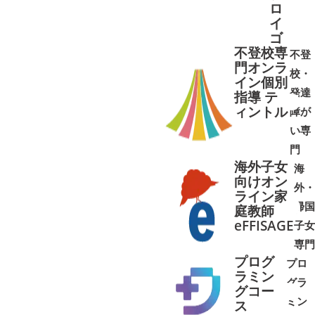
ロ
イ
ゴ
不登校専
不登
門オンラ
校・
イン個別
発達
指導 テ
ィントル
障が
➜
➜
い専
門
海外子女
海
向けオン
外・
ライン家
帰国
庭教師
➜
➜
eFFISAGE
子女
専門
プログ
プロ
ラミン
グラ
グコー
ミン
➜
➜
ス