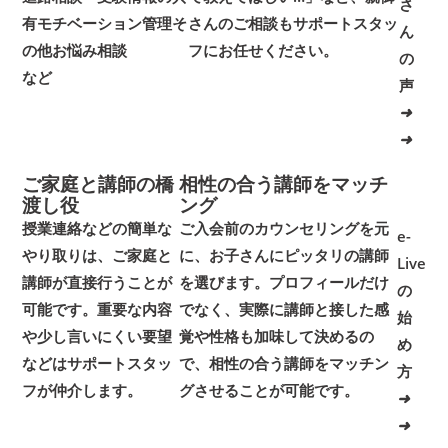
さ
有
モチベーション管理
そ
さんのご相談もサポートスタッ
ん
の他お悩み相談
フにお任せください。
の
など
声
➜
➜
ご家庭と講師の橋
相性の合う講師をマッチ
渡し役
ング
授業連絡などの簡単な
ご入会前のカウンセリングを元
e-
やり取りは、ご家庭と
に、お子さんにピッタリの講師
Live
講師が直接行うことが
を選びます。プロフィールだけ
の
可能です。重要な内容
でなく、実際に講師と接した感
始
や少し言いにくい要望
覚や性格も加味して決めるの
め
などはサポートスタッ
で、相性の合う講師をマッチン
方
フが仲介します。
グさせることが可能です。
➜
➜