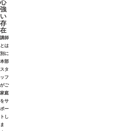
心
強
い
存
在
講師
とは
別に
本部
スタ
ッフ
がご
家庭
をサ
ポー
トし
ま