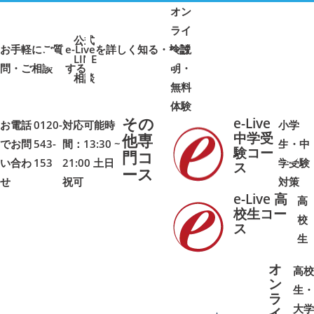
オン
ライ
公式
お手軽にご質
e-Liveを詳しく知る・検討
ン説
LINE
問・ご相談
➜
➜
する
明・
➜
➜
相談
無料
体験
その
e-Live
お電話
0120-
対応可能時
小学
中学受
他専
でお問
543-
間：13:30 ~
生・中
験コー
門コ
い合わ
153
21:00 土日
学受験
➜
➜
ス
ース
せ
祝可
対策
e-Live 高
高
校生コー
校
ス
➜
➜
生
オ
高校
ン
生・
ラ
大学
イ