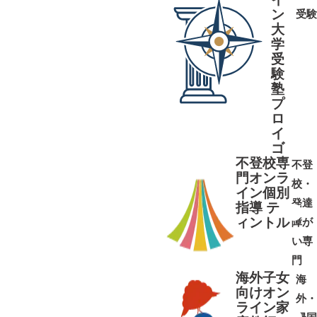
ン
受験
大
学
受
➜
➜
験
塾
プ
ロ
イ
ゴ
不登校専
不登
門オンラ
校・
イン個別
発達
指導 テ
ィントル
障が
➜
➜
い専
門
海外子女
海
向けオン
外・
ライン家