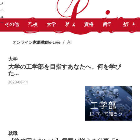
STUDY COLUMN
勉
メ
AI に関する記事をピックアップ
強コラム
ニ
しています。
ュ
ー
その他
高校
大学
就職
資格
留学
勉強法
➜
/
AI
オンライン家庭教師e-Live
大学
大学の工学部を目指すあなたへ。何を学び
た...
2023-08-11
就職