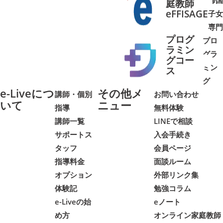
帰国
庭教師
➜
➜
eFFISAGE
子女
専門
プログ
プロ
ラミン
グラ
グコー
ミン
➜
➜
ス
グ
e-Liveにつ
その他メ
講師・個別
お問い合わせ
いて
ニュー
指導
無料体験
講師一覧
LINEで相談
サポートス
入会手続き
タッフ
会員ページ
指導料金
面談ルーム
オプション
外部リンク集
体験記
勉強コラム
e-Liveの始
eノート
め方
オンライン家庭教師