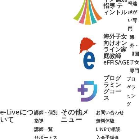
発達
指導 テ
ィントル
障が
➜
➜
い専
門
海外子女
海
向けオン
外・
ライン家
帰国
庭教師
➜
➜
eFFISAGE
子女
専門
プログ
プロ
ラミン
グラ
グコー
ミン
➜
➜
ス
グ
e-Liveにつ
その他メ
講師・個別
お問い合わせ
いて
ニュー
指導
無料体験
講師一覧
LINEで相談
サポートス
入会手続き