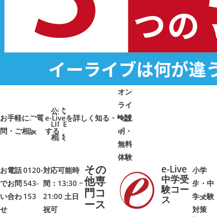
オン
ライ
公式
お手軽にご質
e-Liveを詳しく知る・検討
ン説
LINE
問・ご相談
➜
➜
する
明・
➜
➜
相談
無料
体験
その
e-Live
お電話
0120-
対応可能時
小学
中学受
他専
でお問
543-
間：13:30 ~
生・中
験コー
門コ
い合わ
153
21:00 土日
学受験
➜
➜
ス
ース
せ
祝可
対策