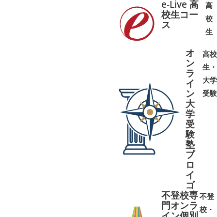
e-Live 高
高
校生コー
校
ス
➜
➜
生
オ
高校
ン
生・
ラ
大学
イ
ン
受験
大
学
受
➜
➜
験
塾
プ
ロ
イ
ゴ
不登校専
不登
門オンラ
校・
イン個別