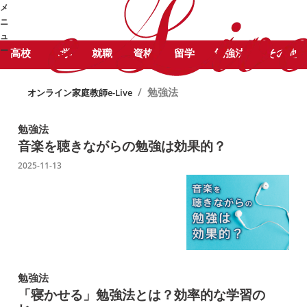
STUDY COLUMN
勉
メ
勉強法 に関する記事をピックアッ
強コラム
ニ
プしています。
ュ
ー
高校
大学
就職
資格
留学
勉強法
その他
➜
/
勉強法
オンライン家庭教師e-Live
勉強法
音楽を聴きながらの勉強は効果的？
2025-11-13
勉強法
「寝かせる」勉強法とは？効率的な学習の