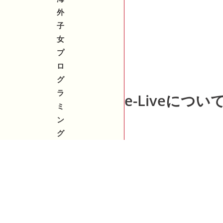
外
子
女
プ
ロ
グ
ラ
e-Liveについ
ミ
ン
グ