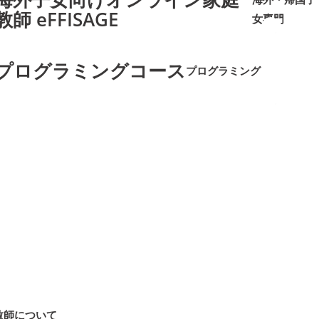
教師 eFFISAGE
女専門
➜
➜
プログラミングコース
プログラミング
➜
➜
教師について