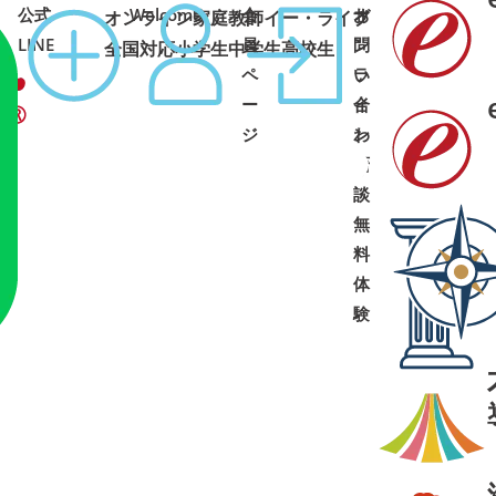
公式
Welcome
会
オ
お
オンライン家庭教師イー・ライブ
コース
1:00 土日祝可
LINE
員
ン
問
全国対応
小学生
中学生
高校生
ペ
ラ
い
ー
イ
合
ジ
ン
わ
面
せ
➜
➜
談
・
無
料
体
験