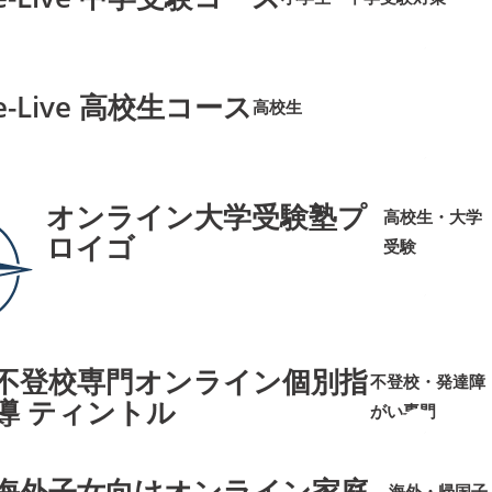
➜
➜
e-Live 高校生コース
高校生
➜
➜
オンライン大学受験塾プ
高校生・大学
ロイゴ
受験
➜
➜
不登校専門オンライン個別指
不登校・発達障
導 ティントル
がい専門
➜
➜
海外子女向けオンライン家庭
海外・帰国子