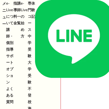
メ
メ
e-
指
講
e-
専
体
合わせ
543-153
2
Live
導
師
Live
門
験
ニ
ニ
につ
料
一
の
コ
記
ュ
ュ
いて
金
覧
始
ー
ー
ー
講
め
ス
師・
方
中
個別
学
指導
受
サポ
験
ート
大
オプ
学
ショ
受
ン
験
よく
不
ある
登
質問
校
海