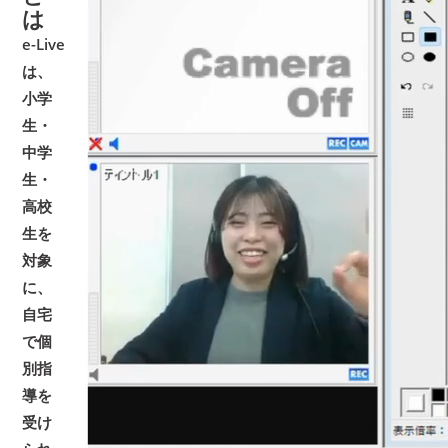
は
e-Live
は、
小学
生・
中学
生・
高校
生を
対象
に、
自宅
で個
別指
導を
受け