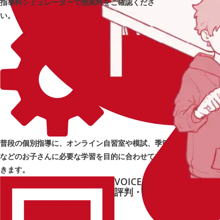
指導料シミュレーターで授業料をご確認くださ
い。
OPTION
オプショ
追加オプ
ンをプラス
ション
➜
➜
普段の個別指導に、オンライン自習室や模試、季節講習
などのお子さんに必要な学習を目的に合わせてプラスで
きます。
VOICE
e-Liveの
e-Live体験
評判・口コミ
記
➜
➜