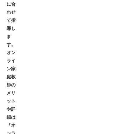
に合
わせ
て指
導し
ま
す。
オン
ライ
ン家
庭教
師の
メリ
ット
や詳
細は
「オ
ンラ