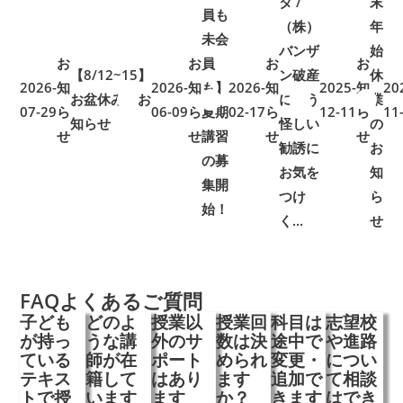
タ /
末
員も
（株）
年
未会
バンザ
始
お
お
員
お
お
【8/12~15】
ン破産
休
2026-
知
2026-
知
も】
2026-
知
2025-
知
20
お盆休みのお
に伴う
業
07-29
ら
➜
➜
06-09
ら
夏期
➜
➜
02-17
ら
➜
➜
12-11
ら
➜
➜
11
知らせ
怪しい
の
せ
せ
講習
せ
せ
勧誘に
お
の募
お気を
知
集開
つけ
ら
始！
く...
せ
FAQ
よくあるご質問
子ども
どのよ
授業以
授業回
科目は
志望校
が持っ
うな講
外のサ
数は決
途中で
や進路
ている
師が在
ポート
められ
変更・
につい
テキス
籍して
はあり
ます
追加で
て相談
トで授
います
ます
か？
きます
はでき