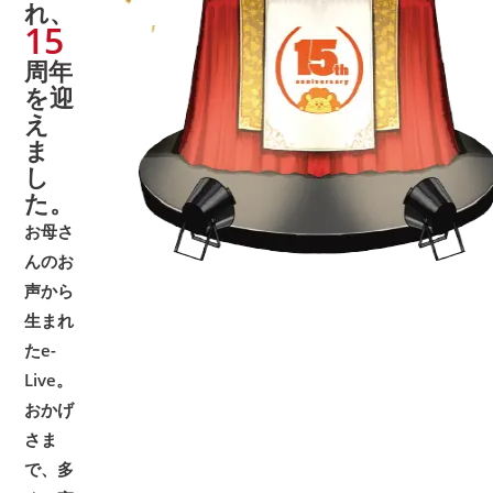
れ、
15
周年
を迎
え
ま
し
た。
お母さ
んのお
声から
生まれ
たe-
Live。
おかげ
さま
で、多