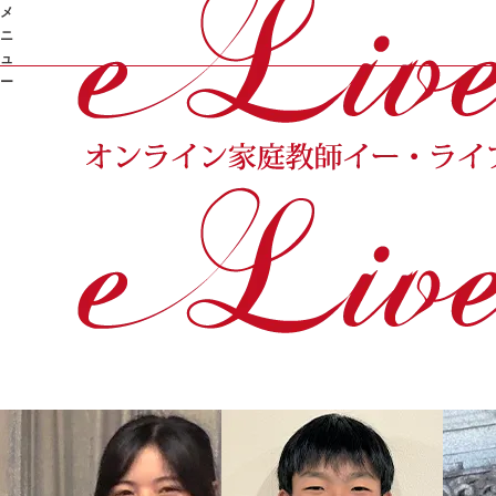
メ
ニ
ュ
ー