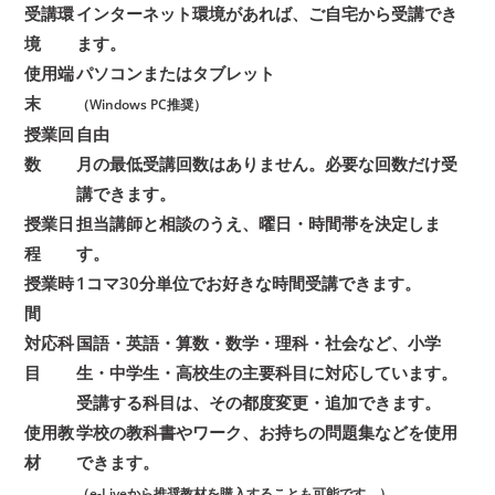
受講環
インターネット環境があれば、ご自宅から受講でき
境
ます。
使用端
パソコンまたはタブレット
末
（Windows PC推奨）
授業回
自由
数
月の最低受講回数はありません。必要な回数だけ受
講できます。
授業日
担当講師と相談のうえ、曜日・時間帯を決定しま
程
す。
授業時
1コマ30分単位でお好きな時間受講できます。
間
対応科
国語・英語・算数・数学・理科・社会など、小学
目
生・中学生・高校生の主要科目に対応しています。
受講する科目は、その都度変更・追加できます。
使用教
学校の教科書やワーク、お持ちの問題集などを使用
材
できます。
（e-Liveから推奨教材を購入することも可能です。）