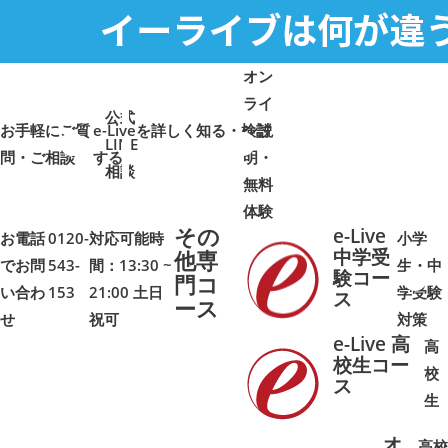
オン
ライ
公式
お手軽にご質
e-Liveを詳しく知る・検討
ン説
LINE
問・ご相談
➜
➜
する
明・
➜
➜
相談
無料
体験
その
e-Live
お電話
0120-
対応可能時
小学
中学受
他専
でお問
543-
間：13:30 ~
生・中
験コー
門コ
い合わ
153
21:00 土日
学受験
➜
➜
ス
ース
せ
祝可
対策
e-Live 高
高
校生コー
校
ス
➜
➜
生
オ
高校