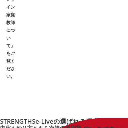
イン
家庭
教師
につ
い
て」
をご
覧く
ださ
い。
STRENGTHS
e-Liveの
選ばれる理由
内容もやり方も
キミ次第の
個別指