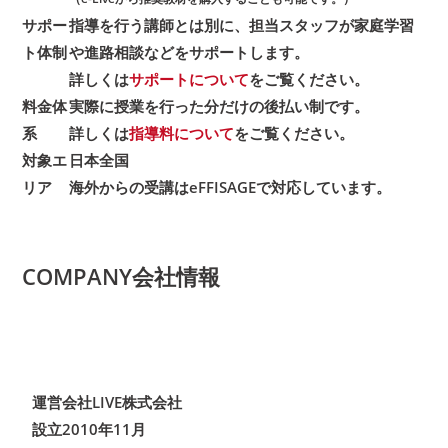
サポー
指導を行う講師とは別に、担当スタッフが家庭学習
ト体制
や進路相談などをサポートします。
詳しくは
サポートについて
をご覧ください。
料金体
実際に授業を行った分だけの後払い制です。
系
詳しくは
指導料について
をご覧ください。
対象エ
日本全国
リア
海外からの受講は
eFFISAGE
で対応しています。
COMPANY
会社情報
運営会社
LIVE株式会社
設立
2010年11月