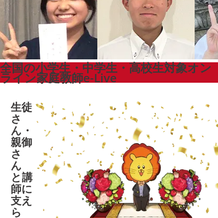
全国の小学生・中学生・高校生対象
オン
ライン家庭教師e-Live
生徒
さ
ん・
親御
さ
ん
と
講
師に
支え
ら