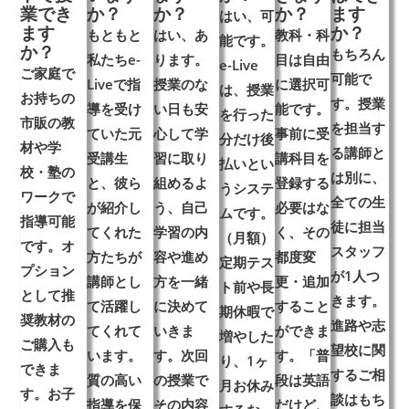
業でき
か？
か？
か？
ます
はい、可
ます
か？
もともと
はい、あ
教科・科
能です。
か？
もちろん
私たち
e-
ります。
目は自由
e-Live
ご家庭で
可能で
Liveで指
授業のな
に選択可
は、授業
お持ちの
す。授業
導を受け
い日も安
能です。
を行った
市販の教
を担当す
ていた元
心して学
事前に受
分だけ後
材や学
る講師と
受講生
習に取り
講科目を
払いとい
校・塾の
は別に、
と、彼ら
組めるよ
登録する
うシステ
ワークで
全ての生
が紹介し
う、
自己
必要はな
ムです。
指導可能
徒に
担当
てくれた
学習の内
く、
その
（月額）
です。オ
スタッフ
方たちが
容や進め
都度変
定期テス
プション
が1人つ
講師とし
方
を一緒
更・追加
ト前や長
として推
きます。
て活躍し
に決めて
すること
期休暇で
奨教材の
進路や志
てくれて
いきま
ができま
増やした
ご購入も
望校に関
います。
す。次回
す。
「普
り、1ヶ
できま
するご相
質の高い
の授業で
段は英語
月お休み
す。お子
談はもち
指導を保
その内容
だけど、