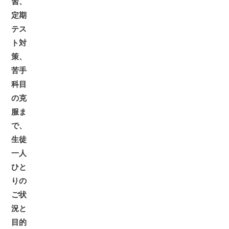
習、
定期
テス
ト対
策、
苦手
科目
の克
服ま
で、
生徒
一人
ひと
りの
ご状
況と
目的