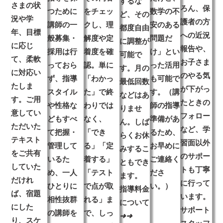
するな
さまの状
ろん、保
つために
をチェッ
数学の不
ど、その
況や学
護者の方
講師の
一
クし、理
安のある
都度
自由
年、目標
への近況
般募集・
解度や定
問題だ
に調整が
に応じ
報告や、
採用は行
着度を確
け」とい
可能
で
て、柔軟
お子さま
っておら
認。単に
った活用
す。月の
に対応い
のやる気
ず
、指導
「わかっ
も可能で
最低回数
たしま
が下がっ
スタイル
た」で終
す。（講
などはあ
す。ご用
たときの
や性格な
わりでは
師の指導
りませ
意してい
フォロー
どもすべ
なく、
準備があ
ん。しば
ただいた
など、
学
て把握・
「でき
るため、
らくお休
テキスト
習面以外
管理して
る」「定
お早めに
みするこ
をご共有
のサポー
いるた
着する」
ご連絡く
ともでき
していた
ト
も丁寧
め、一人
「テスト
ださ
ます。
だけれ
に行って
ひとりに
で点が取
い。）
指導料金
ば、宿題
います。
相性抜群
れる」ま
について
にした
サポート
の講師を
で、しっ
➜
➜
り、スケ