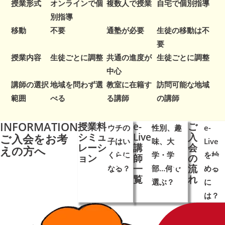
授業形式
オンラインで個
複数人で授業
自宅で個別指導
別指導
移動
不要
通塾が必要
生徒の移動は不
要
授業内容
生徒ごとに調整
共通の進度が
生徒ごとに調整
中心
講師の選択
地域を問わず選
教室に在籍す
訪問可能な地域
範囲
べる
る講師
の講師
INFORMATION
授業料
e-
ご
ウチの
性別、趣
e-
シミュ
Live
入
ご入会を
お考
子はい
味、大
Live
レーシ
講
会
えの方へ
くらに
学・学
を始
ョン
師
の
一
流
なる？
➜
➜
部…何で
➜
➜
める
➜
覧
れ
選ぶ？
に
は？