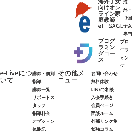
海外子女
海
向けオン
外・
ライン家
帰国
庭教師
➜
➜
eFFISAGE
子女
専門
プログ
プロ
ラミン
グラ
グコー
ミン
➜
➜
ス
グ
e-Liveにつ
その他メ
講師・個別
お問い合わせ
いて
ニュー
指導
無料体験
講師一覧
LINEで相談
サポートス
入会手続き
タッフ
会員ページ
指導料金
面談ルーム
オプション
外部リンク集
体験記
勉強コラム