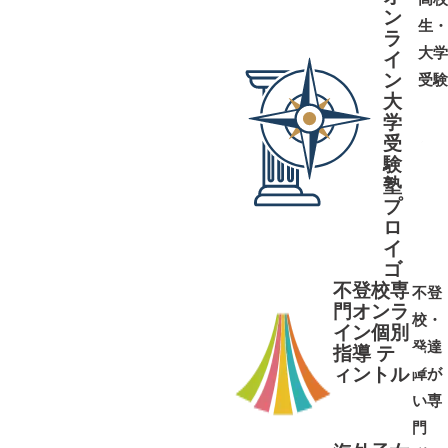
ン
生・
ラ
大学
イ
ン
受験
大
学
受
➜
➜
験
塾
プ
ロ
イ
ゴ
不登校専
不登
門オンラ
校・
イン個別
発達
指導 テ
ィントル
障が
➜
➜
い専
門