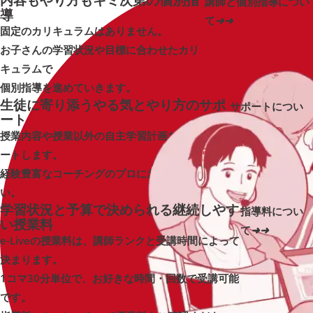
講師と個別指導につい
導
て
➜
➜
固定のカリキュラムはありません。
お子さんの学習状況や目標に合わせたカリ
キュラムで
個別指導を進めていきます。
生徒に寄り添う
やる気とやり方の
サポ
サポートについ
ート
て
➜
➜
授業内容や授業以外の自主学習計画などをサポ
ートします。
経験豊富なコーチングのプロにお任せくださ
い。
学習状況と予算で決められる
継続しやす
指導料につい
い
授業料
て
➜
➜
e-Liveの授業料は、講師ランクと受講時間によって
決まります。
1コマ30分単位で、お好きな時間・回数で受講可能
です。