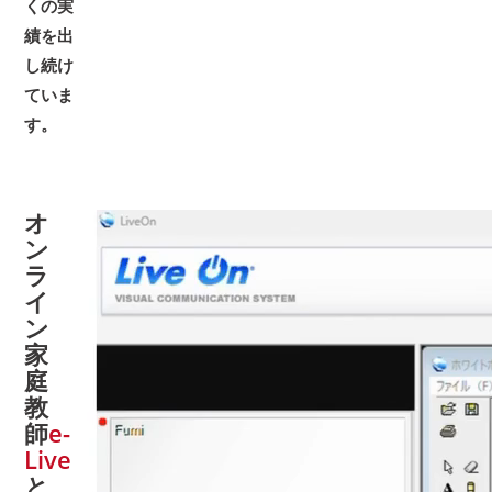
くの実
績を出
し続け
ていま
す。
オ
ン
ラ
イ
ン
家
庭
教
師
e-
Live
と