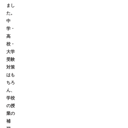
まし
た。
中
学・
高
校・
大学
受験
対策
はも
ちろ
ん、
学校
の授
業の
補