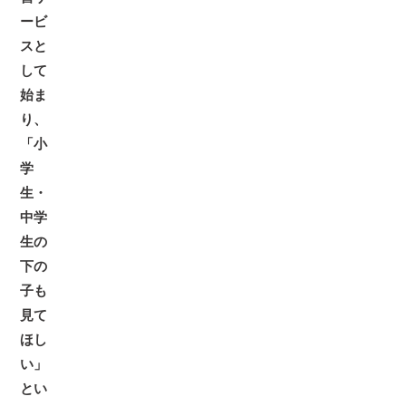
ービ
スと
して
始ま
り、
「小
学
生・
中学
生の
下の
子も
見て
ほし
い」
とい