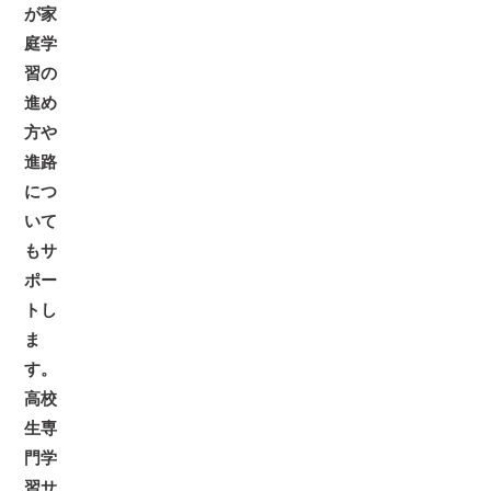
が家
庭学
習の
進め
方や
進路
につ
いて
もサ
ポー
トし
ま
す。
高校
生専
門学
習サ