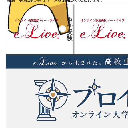
中
学
受
➜
➜
験