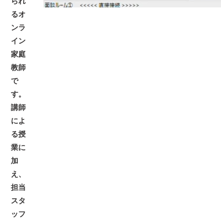
られ
るオ
ンラ
イン
家庭
教師
で
す。
講師
によ
る授
業に
加
え、
担当
スタ
ッフ