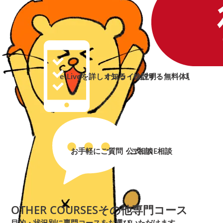
e-Liveを詳しく知る・検討する
オンライン説明・無料体験
➜
➜
お手軽にご質問・ご相談
公式LINE相談
➜
➜
OTHER COURSES
その他専門コース
目的・状況別に専門コースをお選びいただけます。