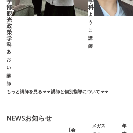
学
学
部
科
観
よ
光
う
政
こ
策
学
講
科
師
あ
お
い
講
師
もっと講師を見る
➜
➜
講師と個別指導について
➜
➜
NEWS
お知らせ
メガス
年
【会