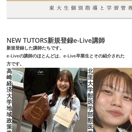
NEW TUTORS
新規登録e-Live講師
新規登録した講師たちです。
e-Liveの講師のほとんどは、
e-Live卒業生とその紹介された
方です。
高
北
崎
里
経
大
済
学
大
獣
学
医
地
学
域
部
政
獣
策
医