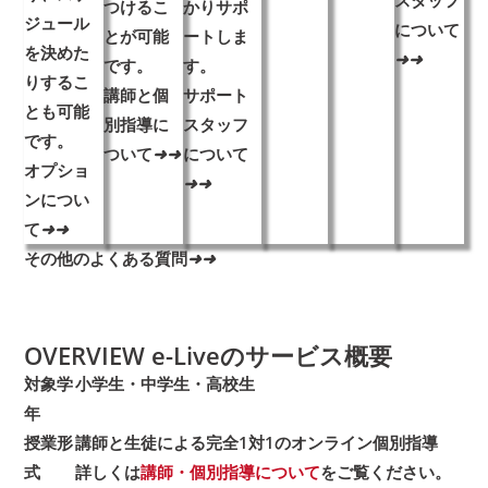
スタッフ
つけるこ
かりサポ
ジュール
について
とが可能
ートしま
を決めた
➜
➜
です。
す。
りするこ
講師と個
サポート
とも可能
別指導に
スタッフ
です。
ついて
➜
➜
について
オプショ
➜
➜
ンについ
て
➜
➜
その他のよくある質問
➜
➜
OVERVIEW
e-Liveのサービス概要
対象学
小学生・中学生・高校生
年
授業形
講師と生徒による完全1対1のオンライン個別指導
式
詳しくは
講師・個別指導について
をご覧ください。