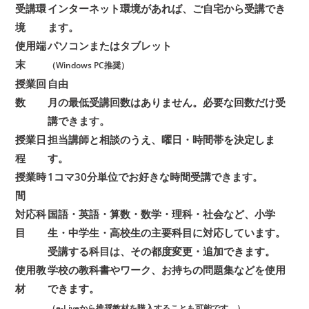
受講環
インターネット環境があれば、ご自宅から受講でき
境
ます。
使用端
パソコンまたはタブレット
末
（Windows PC推奨）
授業回
自由
数
月の最低受講回数はありません。必要な回数だけ受
講できます。
授業日
担当講師と相談のうえ、曜日・時間帯を決定しま
程
す。
授業時
1コマ30分単位でお好きな時間受講できます。
間
対応科
国語・英語・算数・数学・理科・社会など、小学
目
生・中学生・高校生の主要科目に対応しています。
受講する科目は、その都度変更・追加できます。
使用教
学校の教科書やワーク、お持ちの問題集などを使用
材
できます。
（e-Liveから推奨教材を購入することも可能です。）