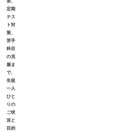
習、
定期
テス
ト対
策、
苦手
科目
の克
服ま
で、
生徒
一人
ひと
りの
ご状
況と
目的