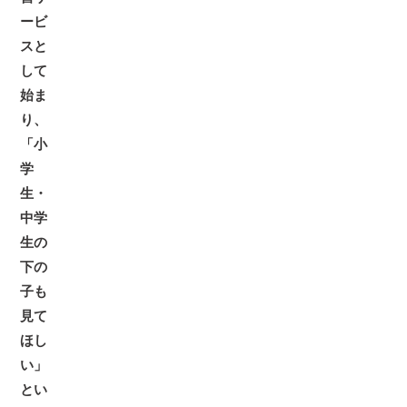
ービ
スと
して
始ま
り、
「小
学
生・
中学
生の
下の
子も
見て
ほし
い」
とい