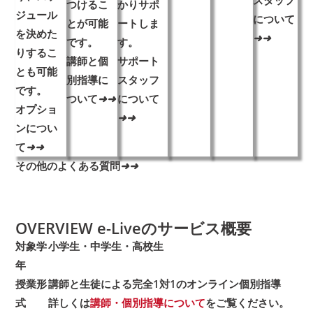
スタッフ
つけるこ
かりサポ
ジュール
について
とが可能
ートしま
を決めた
➜
➜
です。
す。
りするこ
講師と個
サポート
とも可能
別指導に
スタッフ
です。
ついて
➜
➜
について
オプショ
➜
➜
ンについ
て
➜
➜
その他のよくある質問
➜
➜
OVERVIEW
e-Liveのサービス概要
対象学
小学生・中学生・高校生
年
授業形
講師と生徒による完全1対1のオンライン個別指導
式
詳しくは
講師・個別指導について
をご覧ください。