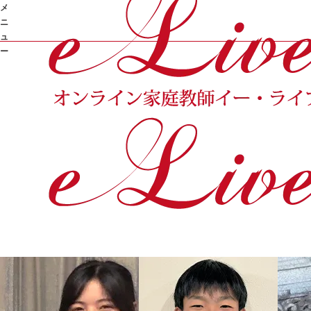
メ
ニ
ュ
ー