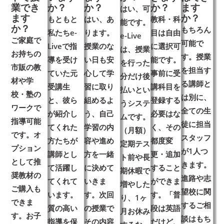
業でき
か？
か？
か？
ます
はい、可
ます
か？
もともと
はい、あ
教科・科
能です。
か？
もちろん
私たち
e-
ります。
目は自由
e-Live
ご家庭で
可能で
Liveで指
授業のな
に選択可
は、授業
お持ちの
す。授業
導を受け
い日も安
能です。
を行った
市販の教
を担当す
ていた元
心して学
事前に受
分だけ後
材や学
る講師と
受講生
習に取り
講科目を
払いとい
校・塾の
は別に、
と、彼ら
組めるよ
登録する
うシステ
ワークで
全ての生
が紹介し
う、
自己
必要はな
ムです。
指導可能
徒に
担当
てくれた
学習の内
く、
その
（月額）
です。オ
スタッフ
方たちが
容や進め
都度変
定期テス
プション
が1人つ
講師とし
方
を一緒
更・追加
ト前や長
として推
きます。
て活躍し
に決めて
すること
期休暇で
奨教材の
進路や志
てくれて
いきま
ができま
増やした
ご購入も
望校に関
います。
す。次回
す。
「普
り、1ヶ
できま
するご相
質の高い
の授業で
段は英語
月お休み
す。お子
談はもち
指導を保
その内容
だけど、