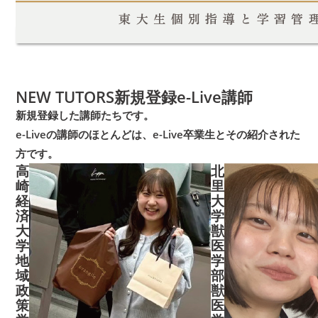
NEW TUTORS
新規登録e-Live講師
新規登録した講師たちです。
e-Liveの講師のほとんどは、
e-Live卒業生とその紹介された
方です。
高
北
崎
里
経
大
済
学
大
獣
学
医
地
学
域
部
政
獣
策
医