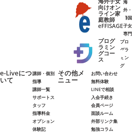
海外子女
海
向けオン
外・
ライン家
帰国
庭教師
➜
➜
eFFISAGE
子女
専門
プログ
プロ
ラミン
グラ
グコー
ミン
➜
➜
ス
グ
e-Liveにつ
その他メ
講師・個別
お問い合わせ
いて
ニュー
指導
無料体験
講師一覧
LINEで相談
サポートス
入会手続き
タッフ
会員ページ
指導料金
面談ルーム
オプション
外部リンク集
体験記
勉強コラム