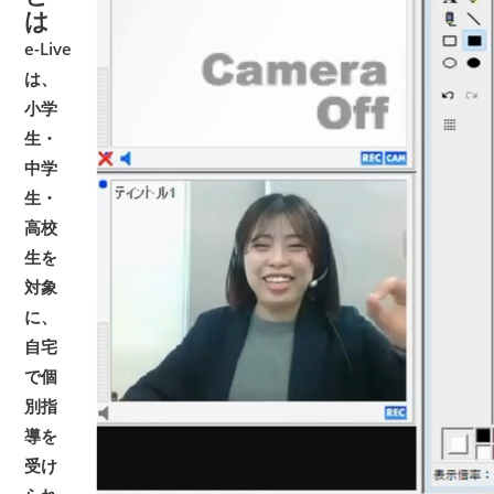
は
e-Live
は、
小学
生・
中学
生・
高校
生を
対象
に、
自宅
で個
別指
導を
受け