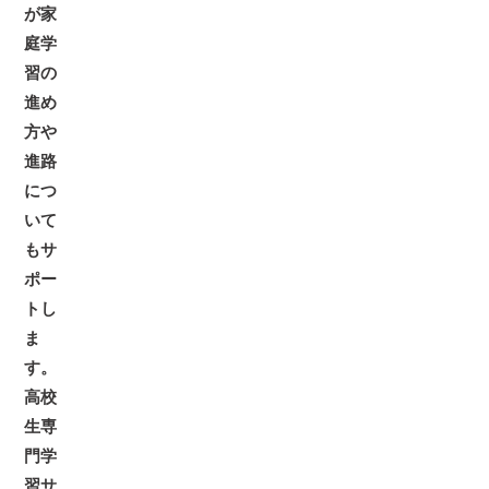
が家
庭学
習の
進め
方や
進路
につ
いて
もサ
ポー
トし
ま
す。
高校
生専
門学
習サ