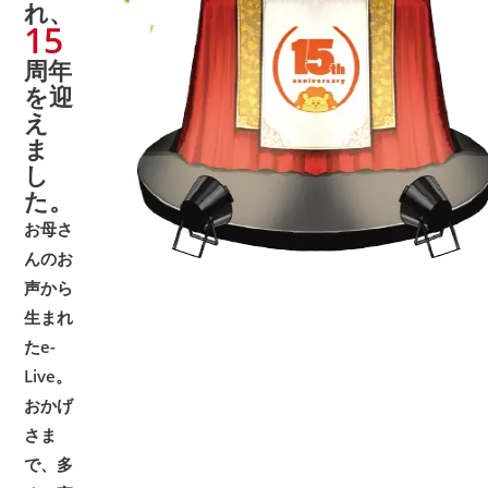
れ、
15
周年
を迎
え
ま
し
た。
お母さ
んのお
声から
生まれ
たe-
Live。
おかげ
さま
で、多