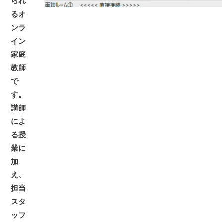
られ
るオ
ンラ
イン
家庭
教師
で
す。
講師
によ
る授
業に
加
え、
担当
スタ
ッフ