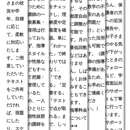
するな
さまの状
ろん、保
つために
をチェッ
数学の不
ど、その
況や学
護者の方
講師の
一
クし、理
安のある
都度
自由
年、目標
への近況
般募集・
解度や定
問題だ
に調整が
に応じ
報告や、
採用は行
着度を確
け」とい
可能
で
て、柔軟
お子さま
っておら
認。単に
った活用
す。月の
に対応い
のやる気
ず
、指導
「わかっ
も可能で
最低回数
たしま
が下がっ
スタイル
た」で終
す。（講
などはあ
す。ご用
たときの
や性格な
わりでは
師の指導
りませ
意してい
フォロー
どもすべ
なく、
準備があ
ん。しば
ただいた
など、
学
て把握・
「でき
るため、
らくお休
テキスト
習面以外
管理して
る」「定
お早めに
みするこ
をご共有
のサポー
いるた
着する」
ご連絡く
ともでき
していた
ト
も丁寧
め、一人
「テスト
ださ
ます。
だけれ
に行って
ひとりに
で点が取
い。）
指導料金
ば、宿題
います。
相性抜群
れる」ま
について
にした
サポート
の講師を
で、しっ
➜
➜
り、スケ