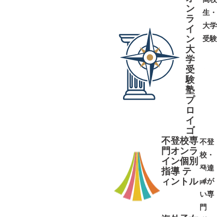
ン
生・
ラ
大学
イ
ン
受験
大
学
受
➜
➜
験
塾
プ
ロ
イ
ゴ
不登校専
不登
門オンラ
校・
イン個別
発達
指導 テ
ィントル
障が
➜
➜
い専
門