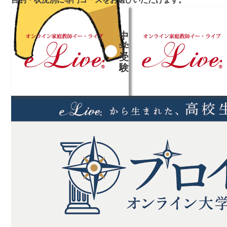
中
学
受
➜
➜
験