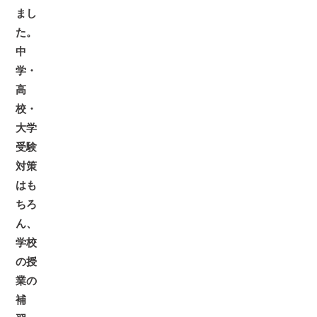
まし
た。
中
学・
高
校・
大学
受験
対策
はも
ちろ
ん、
学校
の授
業の
補