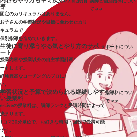
講師と個別指導につい
導
て
➜
➜
固定のカリキュラムはありません。
お子さんの学習状況や目標に合わせたカリ
キュラムで
個別指導を進めていきます。
生徒に寄り添う
やる気とやり方の
サポ
サポートについ
ート
て
➜
➜
授業内容や授業以外の自主学習計画などをサポ
ートします。
経験豊富なコーチングのプロにお任せくださ
い。
学習状況と予算で決められる
継続しやす
指導料につい
い
授業料
て
➜
➜
e-Liveの授業料は、講師ランクと受講時間によって
決まります。
1コマ30分単位で、お好きな時間・回数で受講可能
です。