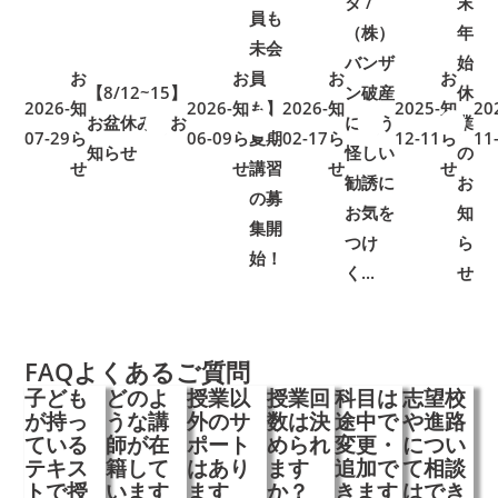
タ /
末
員も
（株）
年
未会
バンザ
始
お
お
員
お
お
【8/12~15】
ン破産
休
2026-
知
2026-
知
も】
2026-
知
2025-
知
20
お盆休みのお
に伴う
業
07-29
ら
➜
➜
06-09
ら
夏期
➜
➜
02-17
ら
➜
➜
12-11
ら
➜
➜
11
知らせ
怪しい
の
せ
せ
講習
せ
せ
勧誘に
お
の募
お気を
知
集開
つけ
ら
始！
く...
せ
FAQ
よくあるご質問
子ども
どのよ
授業以
授業回
科目は
志望校
が持っ
うな講
外のサ
数は決
途中で
や進路
ている
師が在
ポート
められ
変更・
につい
テキス
籍して
はあり
ます
追加で
て相談
トで授
います
ます
か？
きます
はでき