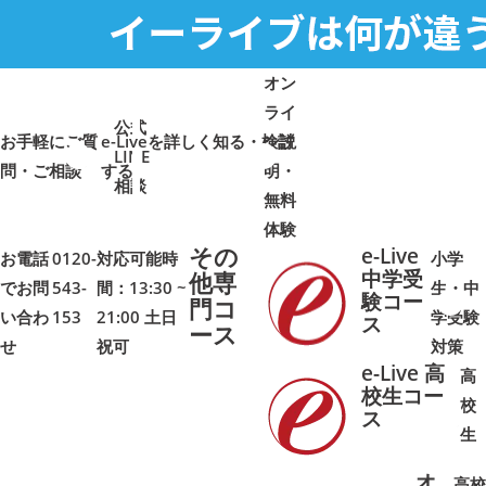
オン
ライ
公式
お手軽にご質
e-Liveを詳しく知る・検討
ン説
LINE
問・ご相談
➜
➜
する
明・
➜
➜
相談
無料
体験
その
e-Live
お電話
0120-
対応可能時
小学
中学受
他専
でお問
543-
間：13:30 ~
生・中
験コー
門コ
い合わ
153
21:00 土日
学受験
➜
➜
ス
ース
せ
祝可
対策
e-Live 高
高
校生コー
校
ス
➜
➜
生
オ
高校