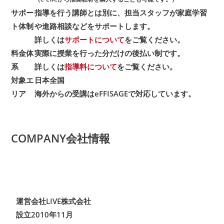
サポー
指導を行う講師とは別に、担当スタッフが家庭学習
ト体制
や進路相談などをサポートします。
詳しくは
サポートについて
をご覧ください。
料金体
実際に授業を行った分だけの後払い制です。
系
詳しくは
指導料について
をご覧ください。
対象エ
日本全国
リア
海外からの受講は
eFFISAGE
で対応しています。
COMPANY
会社情報
運営会社
LIVE株式会社
設立
2010年11月