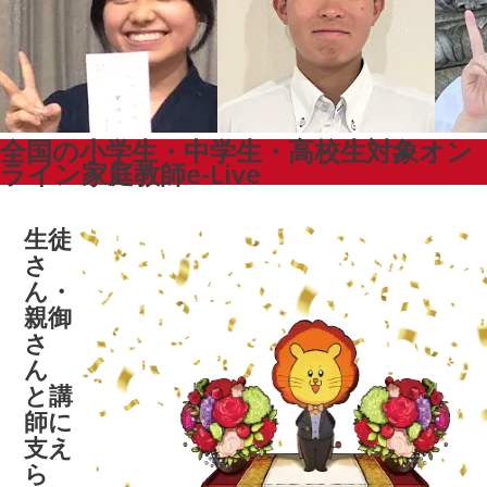
全国の小学生・中学生・高校生対象
オン
ライン家庭教師e-Live
生徒
さ
ん・
親御
さ
ん
と
講
師に
支え
ら