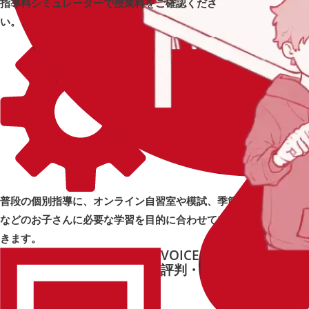
指導料シミュレーターで授業料をご確認くださ
い。
OPTION
オプショ
追加オプ
ンをプラス
ション
➜
➜
普段の個別指導に、オンライン自習室や模試、季節講習
などのお子さんに必要な学習を目的に合わせてプラスで
きます。
VOICE
e-Liveの
e-Live体験
評判・口コミ
記
➜
➜