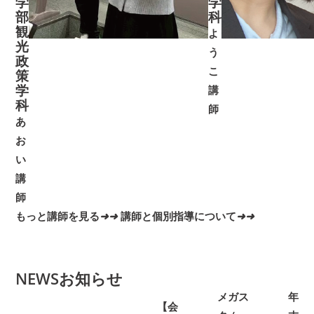
学
学
部
科
観
よ
光
う
政
こ
策
学
講
科
師
あ
お
い
講
師
もっと講師を見る
➜
➜
講師と個別指導について
➜
➜
NEWS
お知らせ
メガス
年
【会