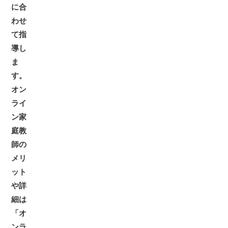
に合
わせ
て指
導し
ま
す。
オン
ライ
ン家
庭教
師の
メリ
ット
や詳
細は
「オ
ンラ