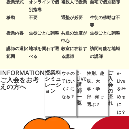
授業形式
オンラインで個
複数人で授業
自宅で個別指導
別指導
移動
不要
通塾が必要
生徒の移動は不
要
授業内容
生徒ごとに調整
共通の進度が
生徒ごとに調整
中心
講師の選択
地域を問わず選
教室に在籍す
訪問可能な地域
範囲
べる
る講師
の講師
INFORMATION
授業料
e-
ご
ウチの
性別、趣
e-
シミュ
Live
入
ご入会を
お考
子はい
味、大
Live
レーシ
講
会
えの方へ
くらに
学・学
を始
ョン
師
の
一
流
なる？
➜
➜
部…何で
➜
➜
める
➜
覧
れ
選ぶ？
に
は？