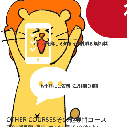
e-Liveを詳しく知る・検討する
オンライン説明・無料体験
➜
➜
お手軽にご質問・ご相談
公式LINE相談
➜
➜
OTHER COURSES
その他専門コース
目的・状況別に専門コースをお選びいただけます。