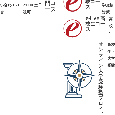
験コー
門コ
い合わ
153
21:00 土日
学受験
➜
➜
ス
ース
せ
祝可
対策
e-Live 高
高
校生コー
校
ス
➜
➜
生
オ
高校
ン
生・
ラ
大学
イ
ン
受験
大
学
受
➜
➜
験
塾
プ
ロ
イ
ゴ