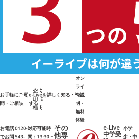
オン
ライ
公式
お手軽にご質
e-Liveを詳しく知る・検討
ン説
LINE
問・ご相談
➜
➜
する
明・
➜
➜
相談
無料
体験
その
e-Live
お電話
0120-
対応可能時
小学
中学受
他専
でお問
543-
間：13:30 ~
生・中