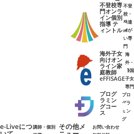
不登校専
不登
門オンラ
校・
イン個別
発達
指導 テ
ィントル
障が
➜
➜
い専
門
海外子女
海
向けオン
外・
ライン家
帰国
庭教師
➜
➜
eFFISAGE
子女
専門
プログ
プロ
ラミン
グラ
グコー
ミン
➜
➜
ス
グ
e-Liveにつ
その他メ
講師・個別
お問い合わせ
いて
ニュー