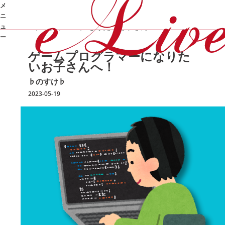
メ
/
/
/
ゲ
オンライン家庭教師e-Live
勉強コラム
♭のすけ♭
ニ
ームプログラマーに
なりたいお子さんへ！
ュ
ー
➜
ゲームプログラマーに
なりた
いお子さんへ！
♭のすけ♭
2023-05-19