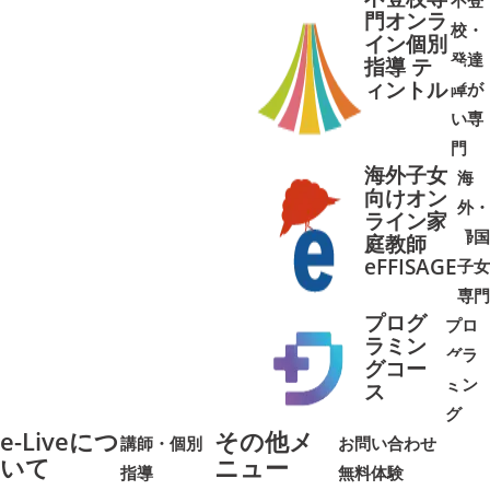
不登
門オンラ
校・
イン個別
発達
指導 テ
ィントル
障が
➜
➜
い専
門
海外子女
海
向けオン
外・
ライン家
帰国
庭教師
➜
➜
eFFISAGE
子女
専門
プログ
プロ
ラミン
グラ
グコー
ミン
➜
➜
ス
グ
e-Liveにつ
その他メ
講師・個別
お問い合わせ
いて
ニュー
指導
無料体験