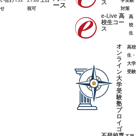
い合わ
153
21:00 土日
学受験
➜
➜
ス
ース
せ
祝可
対策
e-Live 高
高
校生コー
校
ス
➜
➜
生
オ
高校
ン
生・
ラ
大学
イ
ン
受験
大
学
受
➜
➜
験
塾
プ
ロ
イ
ゴ
不登校専