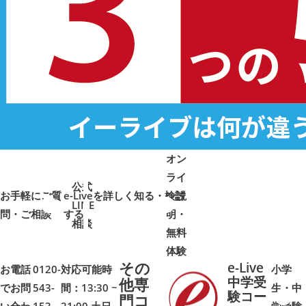
オン
ライ
公式
お手軽にご質
e-Liveを詳しく知る・検討
ン説
LINE
問・ご相談
➜
➜
する
明・
➜
➜
相談
無料
体験
その
e-Live
お電話
0120-
対応可能時
小学
中学受
他専
でお問
543-
間：13:30 ~
生・中
験コー
門コ