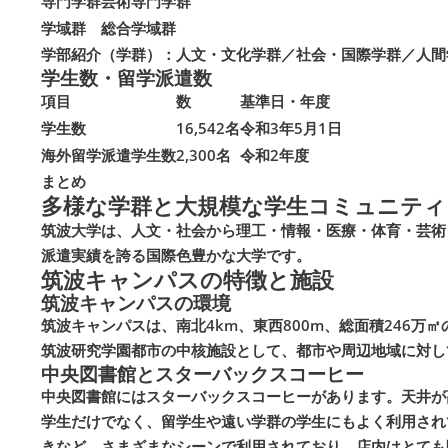
専門学群
芸術専門学群
学域群
総合学域群
学部紹介（学群）：人文・文化学群／社会・国際学群／人間
学生数・留学派遣数
項目
数
基準日・年度
学生数
16,542名
令和3年5月1日
海外留学派遣学生数
2,300名
令和2年度
まとめ
多様な学群と大規模な学生コミュニティ
筑波大学は、人文・社会から理工・情報・医療・体育・芸術
派遣実績を誇る国際色豊かな大学です。
筑波キャンパスの特徴と施設
筑波キャンパスの環境
筑波キャンパスは、南北4km、東西800m、総面積246
筑波研究学園都市の中核施設として、都市や周辺地域に対し
中央図書館とスターバックスコーヒー
中央図書館にはスターバックスコーヒーがあります。天井が
学生だけでなく、留学生や遠い学群の学生にもよく利用され
きなど、さまざまなシーンで利用されており、店内はとても