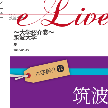
メ
/
/
/
〜大学紹
オンライン家庭教師e-Live
勉強コラム
夏
ニ
介⑫〜
ュ
ー
筑波大学
➜
〜大学紹介⑫〜
筑波大学
夏
2026-01-15