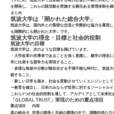
を開発し、これらの諸活動を実施する責任ある管理体制を確
まとめ
筑波大学は「開かれた総合大学」
筑波大学は、国内外との緊密な交流と学際的な協力を重視し
も国際的にも開かれた大学」です。
筑波大学の理念・目標と社会的役割
筑波大学の目標
筑波大学は、次のような目標を掲げています。
・大学改革の先導者であることを強く意識し、建学の理念に
学に比肩する競争力を実現すること。
・多様な格差や分断が顕在化する予測不能な時代に、筑波大
破すること。
・新しい日常を築き、社会を変動させていくエンジンとして
ー教育を確立し、日本のみならず世界に対するソーシャルイ
これら3つの社会的役割を通して、アカデミアとして未来社会の
「GLOBAL TRUST」実現のための重点項目
重点項目
内容
真の総合大
世界の競争と共創の環境の中で、国際的求心力を高