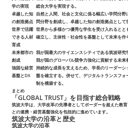
学の実現
総合大学を実現する。
卓越した知
自然と人間、社会と文化に係る幅広い学問分野
の創造拠点
問分野を創成し、卓越した知の創造拠点として
世界で活躍
世界から多様かつ優秀な学生を受け入れるとと
できる人材
確立し、主体性・社会性を基盤として未来を作
育成
未来都市の
我が国最大のサイエンスシティである筑波研究
創成
我が国のグローバル競争力強化に貢献する未来
強固な経営
持続的な成長を支えるため、学長のリーダーシ
基盤とDX
盤を確立する。併せて、デジタルトランスフォ
制を構築する。
まとめ
「GLOBAL TRUST」を目指す総合戦略
筑波大学は、大学改革の先導者としてボーダーを超えた教育・研
との連携・経営基盤強化を包括的に進めています。
筑波大学の沿革と歴史
筑波大学の沿革