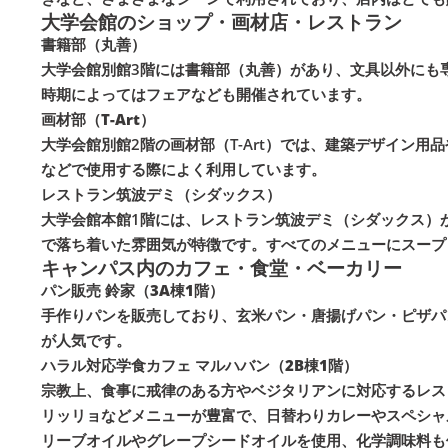
大学会館のショップ・画材店・レストラン
書籍部（丸善）
大学会館別館3階には書籍部（丸善）があり、文具以外にも
時期によってはフェアなども開催されています。
画材部（T-Art）
大学会館別館2階の画材部（T-Art）では、建築デザイン
などで使用する際によく利用しています。
レストラン筑波デミ（シダックス）
大学会館本館1階には、レストラン筑波デミ（シダックス）
で落ち着いた雰囲気が特徴です。すべてのメニューにスープ
キャンパス内のカフェ・食堂・ベーカリー
パン販売 鈴家（3A棟1階）
手作りパンを販売しており、玄米パン・唐揚げパン・ピザパ
が人気です。
ハラル対応学食カフェ マルハバン（2B棟1階）
宗教上、食事に戒律のある方やベジタリアンに対応するレス
リッリョなどメニューが豊富で、日替わりカレーやスペシャ
リーブオイルやグレープシードオイルを使用、化学調味料も