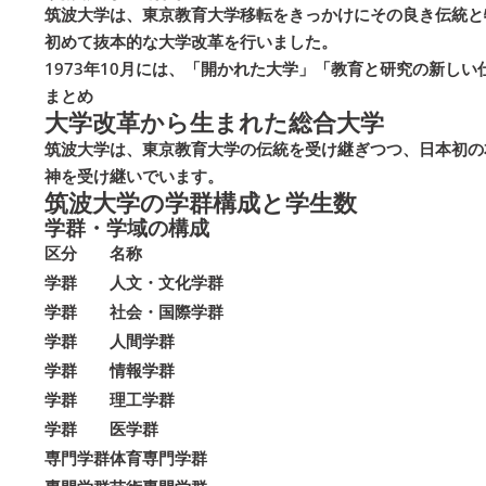
筑波大学は、東京教育大学移転をきっかけにその良き伝統と
初めて抜本的な大学改革を行いました。
1973年10月には、「開かれた大学」「教育と研究の新し
まとめ
大学改革から生まれた総合大学
筑波大学は、東京教育大学の伝統を受け継ぎつつ、日本初の
神を受け継いでいます。
筑波大学の学群構成と学生数
学群・学域の構成
区分
名称
学群
人文・文化学群
学群
社会・国際学群
学群
人間学群
学群
情報学群
学群
理工学群
学群
医学群
専門学群
体育専門学群