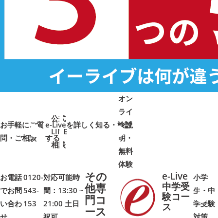
オン
ライ
公式
お手軽にご質
e-Liveを詳しく知る・検討
ン説
LINE
問・ご相談
➜
➜
する
明・
➜
➜
相談
無料
体験
その
e-Live
お電話
0120-
対応可能時
小学
中学受
他専
でお問
543-
間：13:30 ~
生・中
験コー
門コ
い合わ
153
21:00 土日
学受験
➜
➜
ス
ース
せ
祝可
対策