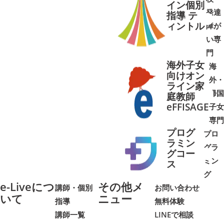
イン個別
発達
指導 テ
ィントル
障が
➜
➜
い専
門
海外子女
海
向けオン
外・
ライン家
帰国
庭教師
➜
➜
eFFISAGE
子女
専門
プログ
プロ
ラミン
グラ
グコー
ミン
➜
➜
ス
グ
e-Liveにつ
その他メ
講師・個別
お問い合わせ
いて
ニュー
指導
無料体験
講師一覧
LINEで相談