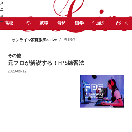
STUDY COLUMN
勉
メ
PUBG に関する記事をピックアッ
強コラム
ニ
プしています。
ュ
ー
高校
大学
就職
資格
留学
勉強法
その他
➜
/
PUBG
オンライン家庭教師e-Live
その他
元プロが解説する！
FPS練習法
2023-09-12