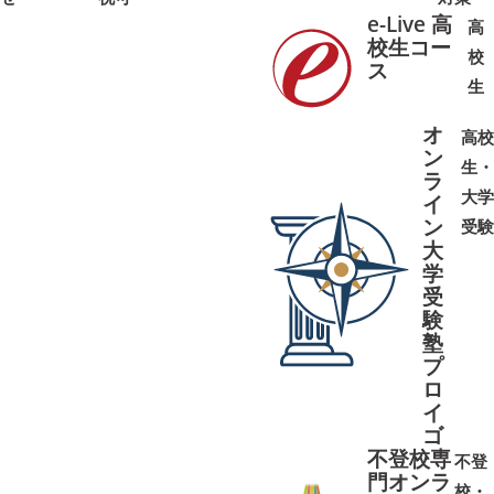
e-Live 高
高
校生コー
校
ス
➜
➜
生
オ
高校
ン
生・
ラ
大学
イ
ン
受験
大
学
受
➜
➜
験
塾
プ
ロ
イ
ゴ
不登校専
不登
門オンラ
校・