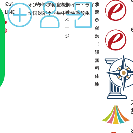
公式
Welcome
会
オ
お
オンライン家庭教師イー・ライブ
コース
1:00 土日祝可
LINE
員
ン
問
全国対応
小学生
中学生
高校生
ペ
ラ
い
ー
イ
合
ジ
ン
わ
面
せ
➜
➜
談
・
無
料
体
験