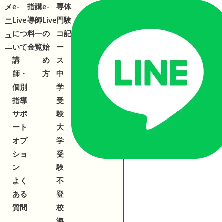
メ
メ
e-
指
講
e-
専
体
合わせ
543-153
2
Live
導
師
Live
門
験
ニ
ニ
につ
料
一
の
コ
記
ュ
ュ
いて
金
覧
始
ー
ー
ー
講
め
ス
師・
方
中
個別
学
指導
受
サポ
験
ート
大
オプ
学
ショ
受
ン
験
よく
不
ある
登
質問
校
海