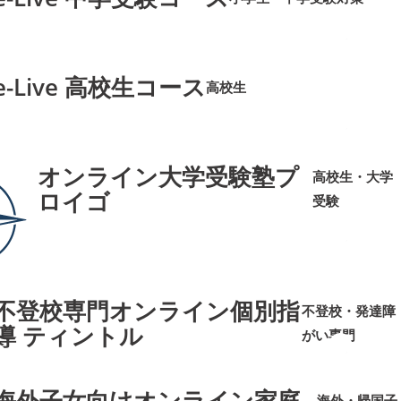
➜
➜
e-Live 高校生コース
高校生
➜
➜
オンライン大学受験塾プ
高校生・大学
ロイゴ
受験
➜
➜
不登校専門オンライン個別指
不登校・発達障
導 ティントル
がい専門
➜
➜
海外子女向けオンライン家庭
海外・帰国子