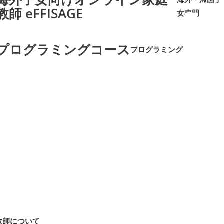
教師 eFFISAGE
女専門
➜
➜
プログラミングコース
プログラミング
➜
➜
教師について