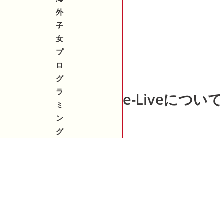
外
子
女
プ
ロ
グ
ラ
e-Liveについ
ミ
ン
グ