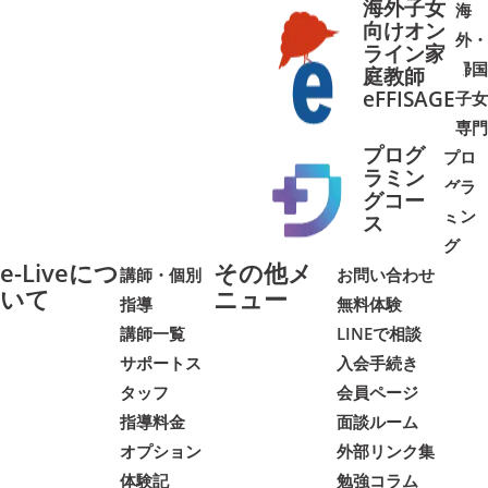
海外子女
海
向けオン
外・
ライン家
帰国
庭教師
➜
➜
eFFISAGE
子女
専門
プログ
プロ
ラミン
グラ
グコー
ミン
➜
➜
ス
グ
e-Liveにつ
その他メ
講師・個別
お問い合わせ
いて
ニュー
指導
無料体験
講師一覧
LINEで相談
サポートス
入会手続き
タッフ
会員ページ
指導料金
面談ルーム
オプション
外部リンク集
体験記
勉強コラム