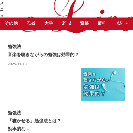
STUDY COLUMN
勉
メ
大塚 が書いた記事をピックアッ
強コラム
ニ
プしています。
ュ
ー
その他
高校
大学
就職
資格
留学
勉強法
➜
勉強法
音楽を聴きながらの勉強は効果的？
2025-11-13
勉強法
「寝かせる」勉強法とは？
効率的な...