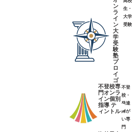
高校
ン
生・
ラ
大学
イ
ン
受験
大
学
受
➜
➜
験
塾
プ
ロ
イ
ゴ
不登校専
不登
門オンラ
校・
イン個別
発達
指導 テ
ィントル
障が
➜
➜
い専
門