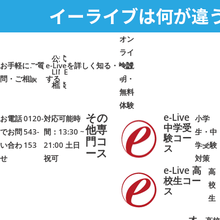
オン
ライ
公式
お手軽にご質
e-Liveを詳しく知る・検討
ン説
LINE
問・ご相談
➜
➜
する
明・
➜
➜
相談
無料
体験
その
e-Live
お電話
0120-
対応可能時
小学
中学受
他専
でお問
543-
間：13:30 ~
生・中
験コー
門コ
い合わ
153
21:00 土日
学受験
➜
➜
ス
ース
せ
祝可
対策
e-Live 高
高
校生コー
校
ス
➜
➜
生
オ