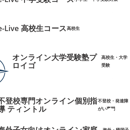
➜
➜
e-Live 高校生コース
高校生
➜
➜
オンライン大学受験塾プ
高校生・大学
ロイゴ
受験
➜
➜
不登校専門オンライン個別指
不登校・発達障
導 ティントル
がい専門
➜
➜
海外子女向けオンライン家庭
海外・帰国子