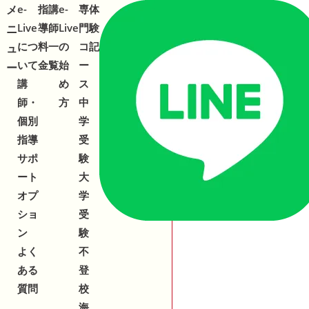
メ
メ
e-
指
講
e-
専
体
合わせ
543-153
2
Live
導
師
Live
門
験
ニ
ニ
につ
料
一
の
コ
記
ュ
ュ
いて
金
覧
始
ー
ー
ー
講
め
ス
師・
方
中
個別
学
指導
受
サポ
験
ート
大
オプ
学
ショ
受
ン
験
よく
不
ある
登
質問
校
海