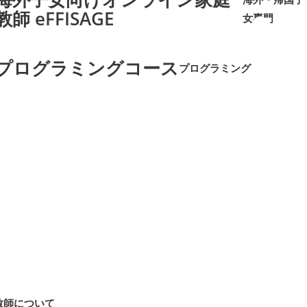
教師 eFFISAGE
女専門
➜
➜
プログラミングコース
プログラミング
➜
➜
教師について