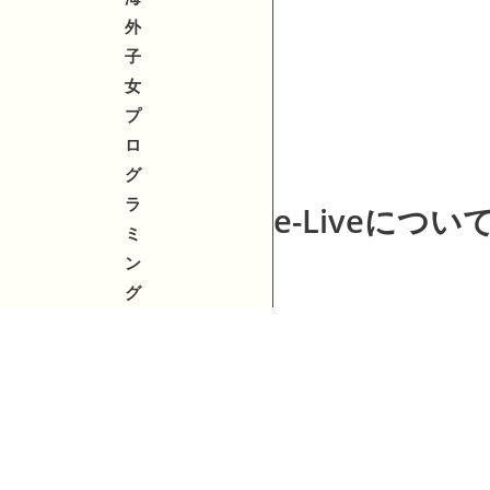
外
子
女
プ
ロ
グ
ラ
e-Liveについ
ミ
ン
グ