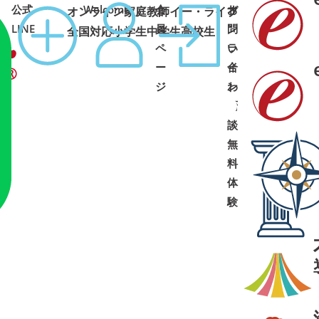
公式
Welcome
会
オ
お
オンライン家庭教師イー・ライブ
コース
1:00 土日祝可
LINE
員
ン
問
全国対応
小学生
中学生
高校生
ペ
ラ
い
ー
イ
合
ジ
ン
わ
面
せ
➜
➜
談
・
無
料
体
験