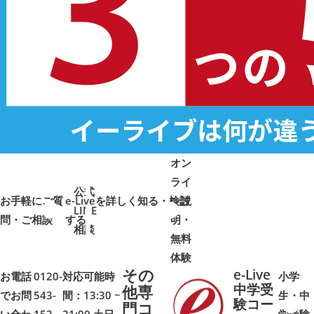
オン
ライ
公式
お手軽にご質
e-Liveを詳しく知る・検討
ン説
LINE
問・ご相談
➜
➜
する
明・
➜
➜
相談
無料
体験
その
e-Live
お電話
0120-
対応可能時
小学
中学受
他専
でお問
543-
間：13:30 ~
生・中
験コー
門コ