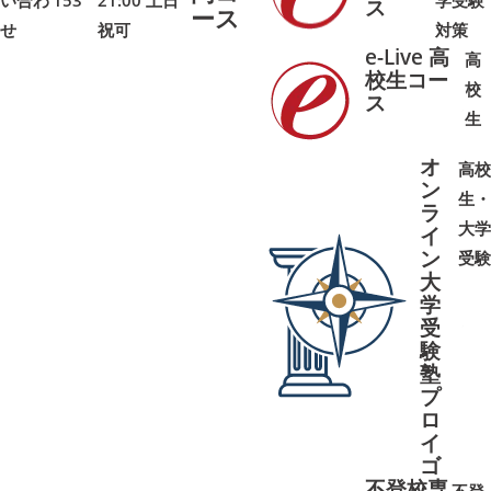
い合わ
153
21:00 土日
学受験
➜
➜
ス
ース
せ
祝可
対策
e-Live 高
高
校生コー
校
ス
➜
➜
生
オ
高校
ン
生・
ラ
大学
イ
ン
受験
大
学
受
➜
➜
験
塾
プ
ロ
イ
ゴ
不登校専