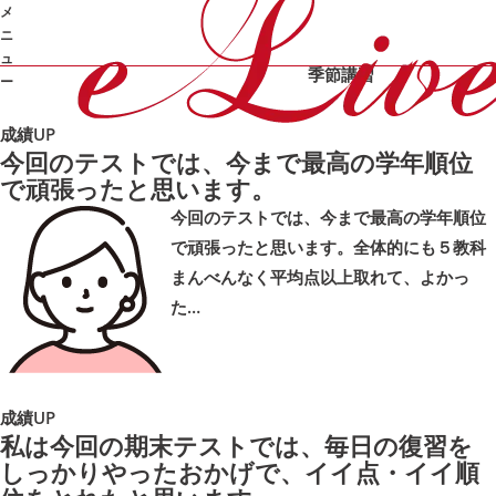
成績UP の体験
メ
カテゴリ：
記
ニ
合格体験記
成績UP
面談
勉強のやり方
ュ
季節講習
ー
成績UP
➜
今回のテストでは、今まで最高の学年順位
で頑張ったと思います。
今回のテストでは、今まで最高の学年順位
で頑張ったと思います。全体的にも５教科
まんべんなく平均点以上取れて、よかっ
た…
成績UP
私は今回の期末テストでは、毎日の復習を
しっかりやったおかげで、イイ点・イイ順