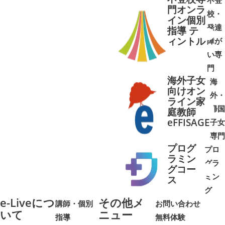
不登
門オンラ
校・
イン個別
発達
指導 テ
ィントル
障が
➜
➜
い専
門
海外子女
海
向けオン
外・
ライン家
帰国
庭教師
➜
➜
eFFISAGE
子女
専門
プログ
プロ
ラミン
グラ
グコー
ミン
➜
➜
ス
グ
e-Liveにつ
その他メ
講師・個別
お問い合わせ
いて
ニュー
指導
無料体験