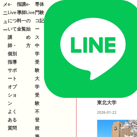
メ
メ
e-
指
講
e-
専
体
Live
導
師
Live
門
験
ニ
ニ
につ
料
一
の
コ
記
ュ
ュ
いて
金
覧
始
ー
ー
ー
関連キー
講
め
ス
師・
方
中
個別
学
大学紹介
経
指導
受
サポ
験
ート
大
関連記事
オプ
学
〜大学紹介⑬〜
ショ
受
東北大学
ン
験
よく
不
2026-01-22
ある
登
質問
校
海