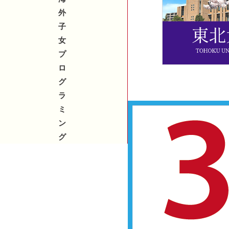
外
子
女
プ
ロ
グ
ラ
ミ
ン
グ