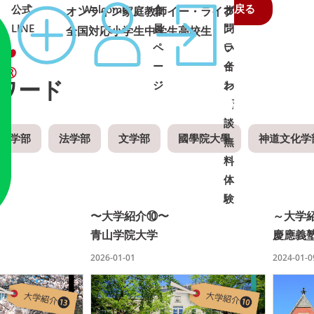
戻る
公式
Welcome
会
オ
お
オンライン家庭教師イー・ライブ
LINE
員
ン
問
全国対応
小学生
中学生
高校生
ペ
ラ
い
ー
イ
合
ワード
ジ
ン
わ
面
せ
➜
➜
談
・
済学部
法学部
文学部
國學院大學
神道文化学
無
料
体
験
〜大学紹介⑩〜
～大学
青山学院大学
慶應義塾
2026-01-01
2024-01-0