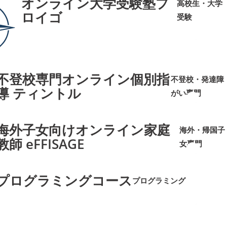
オンライン大学受験塾プ
高校生・大学
ロイゴ
受験
➜
➜
不登校専門オンライン個別指
不登校・発達障
導 ティントル
がい専門
➜
➜
海外子女向けオンライン家庭
海外・帰国子
教師 eFFISAGE
女専門
➜
➜
プログラミングコース
プログラミング
➜
➜