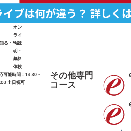
オン
ライ
しく知る・検討
ン説
明・
➜
➜
無料
体験
その他専門
応可能時間：13:30 ~
コース
1:00 土日祝可