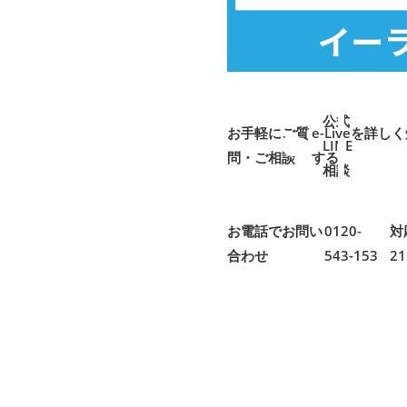
公式
お手軽にご質
e-Liveを詳
LINE
問・ご相談
➜
➜
する
相談
お電話でお問い
0120-
対
合わせ
543-153
2