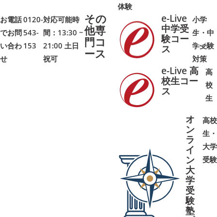
体験
その
e-Live
お電話
0120-
対応可能時
小学
中学受
他専
でお問
543-
間：13:30 ~
生・中
験コー
門コ
い合わ
153
21:00 土日
学受験
➜
➜
ス
ース
せ
祝可
対策
e-Live 高
高
校生コー
校
ス
➜
➜
生
オ
高校
ン
生・
ラ
大学
イ
ン
受験
大
学
受
➜
➜
験
塾