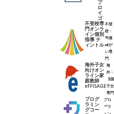
プ
ロ
イ
ゴ
不登校専
不登
門オンラ
校・
イン個別
発達
指導 テ
ィントル
障が
➜
➜
い専
門
海外子女
海
向けオン
外・
ライン家
帰国
庭教師
➜
➜
eFFISAGE
子女
専門
プログ
プロ
ラミン
グラ
グコー
ミン
➜
➜