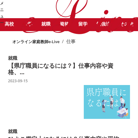
STUDY COLUMN
勉
メ
仕事 に関する記事をピックアッ
強コラム
ニ
プしています。
ュ
ー
高校
大学
就職
資格
留学
勉強法
その他
➜
/
仕事
オンライン家庭教師e-Live
就職
【県庁職員になるには？】仕事内容や資
格、...
2023-09-15
就職