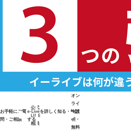
オン
ライ
公式
お手軽にご質
e-Liveを詳しく知る・検討
ン説
LINE
問・ご相談
➜
➜
する
明・
➜
➜
相談
無料