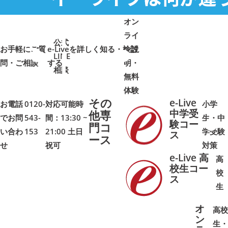
オン
ライ
公式
お手軽にご質
e-Liveを詳しく知る・検討
ン説
LINE
問・ご相談
➜
➜
する
明・
➜
➜
相談
無料
体験
その
e-Live
お電話
0120-
対応可能時
小学
中学受
他専
でお問
543-
間：13:30 ~
生・中
験コー
門コ
い合わ
153
21:00 土日
学受験
➜
➜
ス
ース
せ
祝可
対策
e-Live 高
高
校生コー
校
ス
➜
➜
生
オ
高校
ン
生・