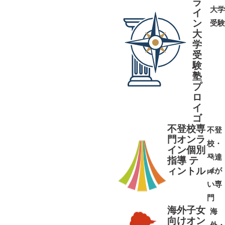
ラ
大学
イ
ン
受験
大
学
受
➜
➜
験
塾
プ
ロ
イ
ゴ
不登校専
不登
門オンラ
校・
イン個別
発達
指導 テ
ィントル
障が
➜
➜
い専
門
海外子女
海
向けオン
外・