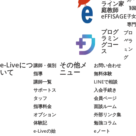
ライン家
帰国
庭教師
➜
➜
eFFISAGE
子女
専門
プログ
プロ
ラミン
グラ
グコー
ミン
➜
➜
ス
グ
e-Liveにつ
その他メ
講師・個別
お問い合わせ
いて
ニュー
指導
無料体験
講師一覧
LINEで相談
サポートス
入会手続き
タッフ
会員ページ
指導料金
面談ルーム
オプション
外部リンク集
体験記
勉強コラム
e-Liveの始
eノート