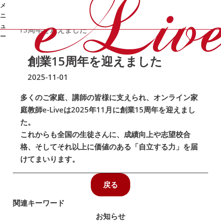
メ
ニ
/
/
/
創業
オンライン家庭教師e-Live
お知らせ
お知らせ
ュ
15周年を迎えました
ー
創業15周年を迎えました
➜
2025-11-01
多くのご家庭、講師の皆様に支えられ、オンライン家
庭教師e-Liveは2025年11月に創業15周年を迎えまし
た。
これからも全国の生徒さんに、成績向上や志望校合
格、そしてそれ以上に価値のある「自立する力」を届
けてまいります。
戻る
関連キーワード
お知らせ