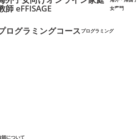
教師 eFFISAGE
女専門
➜
➜
プログラミングコース
プログラミング
➜
➜
教師について