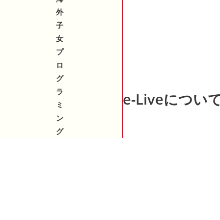
外
子
女
プ
ロ
グ
ラ
e-Liveについ
ミ
ン
グ