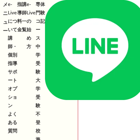
メ
メ
e-
指
講
e-
専
体
合わせ
543-153
2
Live
導
師
Live
門
験
ニ
ニ
につ
料
一
の
コ
記
ュ
ュ
いて
金
覧
始
ー
ー
ー
講
め
ス
師・
方
中
個別
学
指導
受
サポ
験
ート
大
オプ
学
ショ
受
ン
験
よく
不
ある
登
質問
校
海