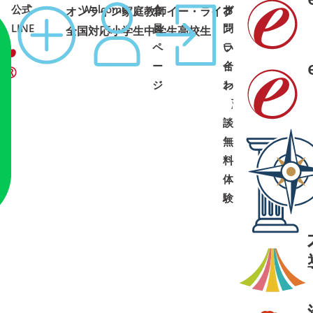
公式
Welcome
会
オ
お
オンライン家庭教師イー・ライブ
コース
1:00 土日祝可
LINE
員
ン
問
全国対応
小学生
中学生
高校生
ペ
ラ
い
ー
イ
合
ジ
ン
わ
面
せ
➜
➜
談
・
無
料
体
験