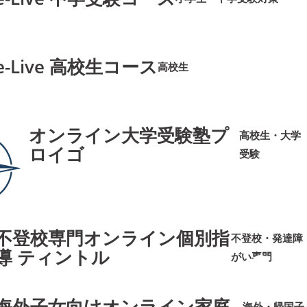
➜
➜
e-Live 高校生コース
高校生
➜
➜
オンライン大学受験塾プ
高校生・大学
ロイゴ
受験
➜
➜
不登校専門オンライン個別指
不登校・発達障
導 ティントル
がい専門
➜
➜
海外子女向けオンライン家庭
海外・帰国子