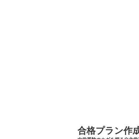
合格プラン
作