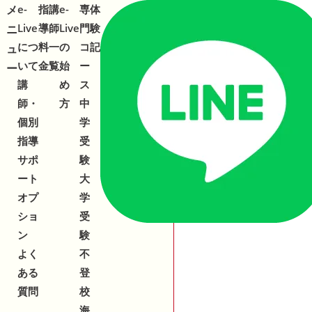
メ
メ
e-
指
講
e-
専
体
Live
導
師
Live
門
験
ニ
ニ
につ
料
一
の
コ
記
ュ
ュ
いて
金
覧
始
ー
ー
ー
講
め
ス
師・
方
中
個別
学
指導
受
サポ
験
ート
大
オプ
学
ショ
受
ン
験
よく
不
ある
登
質問
校
海