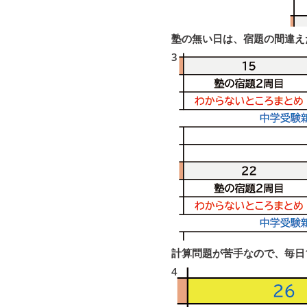
塾の無い日は、宿題の間違え
3
3
計算問題が苦手なので、毎日
4
4