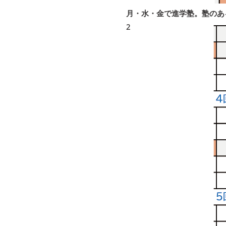
月・水・金で進学塾。塾のあ
2
2