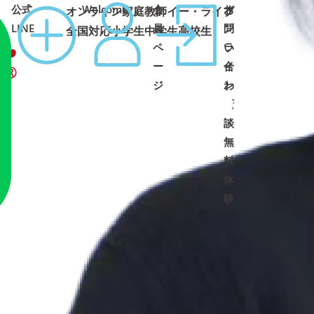
公式
Welcome
会
オ
お
オンライン家庭教師イー・ライブ
LINE
員
ン
問
全国対応
小学生
中学生
高校生
ペ
ラ
い
ー
イ
合
ジ
ン
わ
面
せ
➜
➜
談
・
無
料
体
験