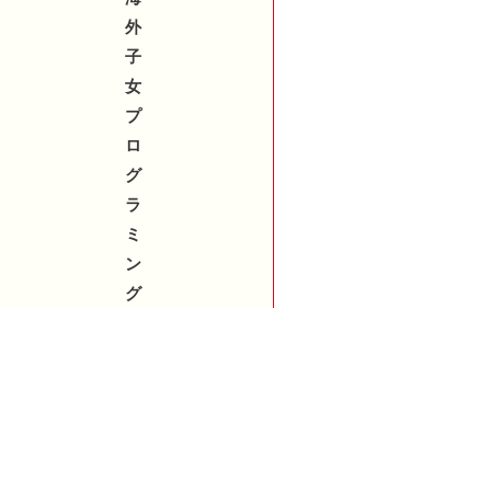
外
子
女
プ
ロ
グ
ラ
ミ
ン
グ