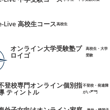
➜
➜
e-Live 高校生コース
高校生
➜
➜
オンライン大学受験塾プ
高校生・大学
ロイゴ
受験
➜
➜
不登校専門オンライン個別指
不登校・発達障
導 ティントル
がい専門
➜
➜
海外子女向けオンライン家庭
海外・帰国子