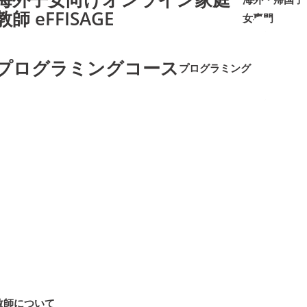
教師 eFFISAGE
女専門
➜
➜
プログラミングコース
プログラミング
➜
➜
教師について