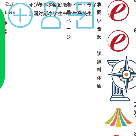
公式
Welcome
会
オ
お
オンライン家庭教師イー・ライブ
コース
1:00 土日祝可
LINE
員
ン
問
全国対応
小学生
中学生
高校生
ペ
ラ
い
ー
イ
合
ジ
ン
わ
面
せ
➜
➜
談
・
無
料
体
験