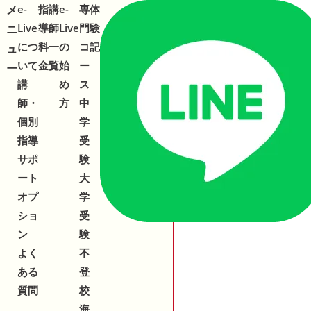
メ
メ
e-
指
講
e-
専
体
合わせ
543-153
2
Live
導
師
Live
門
験
ニ
ニ
につ
料
一
の
コ
記
ュ
ュ
いて
金
覧
始
ー
ー
ー
講
め
ス
師・
方
中
個別
学
指導
受
サポ
験
ート
大
オプ
学
ショ
受
ン
験
よく
不
ある
登
質問
校
海