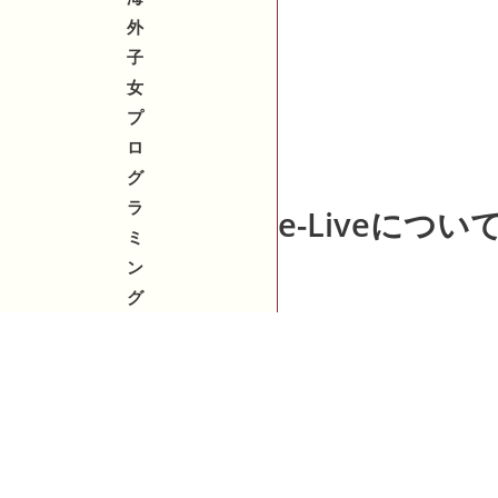
外
子
女
プ
ロ
グ
ラ
e-Liveについ
ミ
ン
グ