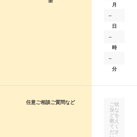
望
月
日
時
分
任意
ご相談ご質問など