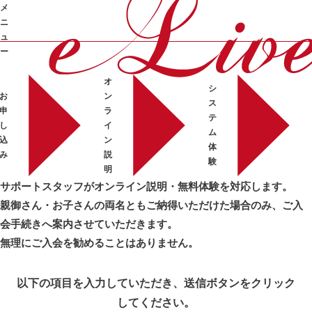
APPOINT
説明・無料
メ
オンライン説明・無料体験のお
体験
ニ
申し込み
ュ
ー
オ
➜
シ
お
ン
ス
申
ラ
テ
し
イ
ム
込
ン
体
み
説
験
明
サポートスタッフがオンライン説明・無料体験を対応します。
親御さん・お子さんの両名ともご納得いただけた場合のみ
、ご入
会手続きへ案内させていただきます。
無理にご入会を勧めることはありません。
以下の項目を入力していただき、
送信ボタンをクリック
してください。