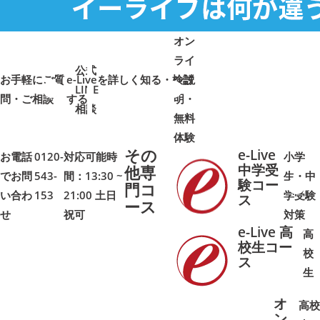
オン
ライ
公式
お手軽にご質
e-Liveを詳しく知る・検討
ン説
LINE
問・ご相談
➜
➜
する
明・
➜
➜
相談
無料
体験
その
e-Live
お電話
0120-
対応可能時
小学
中学受
他専
でお問
543-
間：13:30 ~
生・中
験コー
門コ
い合わ
153
21:00 土日
学受験
➜
➜
ス
ース
せ
祝可
対策
e-Live 高
高
校生コー
校
ス
➜
➜
生
オ
高校
ン