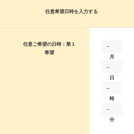
任意
希望日時を入力する
任意
ご希望の日時：第１
希望
月
日
時
分