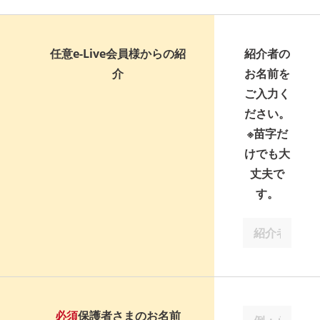
任意
e-Live会員様からの紹
紹介者の
介
お名前を
ご入力く
ださい。
※苗字だ
けでも大
丈夫で
す。
必須
保護者さまのお名前