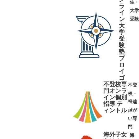
生・
ラ
大学
イ
ン
受験
大
学
受
➜
➜
験
塾
プ
ロ
イ
ゴ
不登校専
不登
門オンラ
校・
イン個別
発達
指導 テ
ィントル
障が
➜
➜
い専
門
海外子女
海