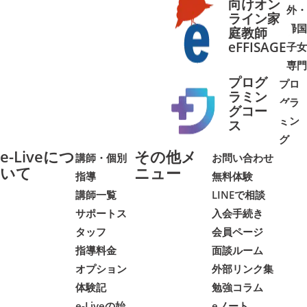
向けオン
外・
ライン家
帰国
庭教師
➜
➜
eFFISAGE
子女
専門
プログ
プロ
ラミン
グラ
グコー
ミン
➜
➜
ス
グ
e-Liveにつ
その他メ
講師・個別
お問い合わせ
いて
ニュー
指導
無料体験
講師一覧
LINEで相談
サポートス
入会手続き
タッフ
会員ページ
指導料金
面談ルーム
オプション
外部リンク集
体験記
勉強コラム
e-Liveの始
eノート