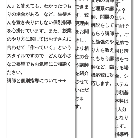
文系の講師
す
ん』と答えても、わかったつも
できま
と理系の講
か？
りの場合がある」など、
生徒さ
す。変
師、問題の
はい、
んを置き去りにしない個別指導
更理由
解説をして
可能で
を心掛けています。また、授業
をお聞
もらう講師
す。ご
のやり方に関しては
お子さんに
きし、
と勉強のや
兄弟で
合わせて「作っていく」
という
より相
り方を教え
同じ講
スタイルですので、どんな小さ
性の合
てもらう講
師をつ
なご要望でもお気軽にご相談く
う講師
師など、臨
ける場
ださい。
を紹介
機応変に対
合、シ
講師と個別指導について
➜
➜
させて
応します。
ステム
いただ
月額基
きま
本料は
す。
1人分
となり
ます。
指導料