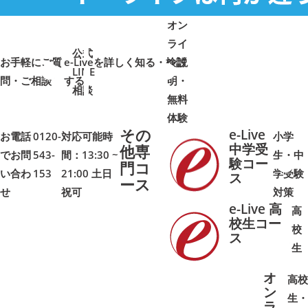
オン
ライ
公式
お手軽にご質
e-Liveを詳しく知る・検討
ン説
LINE
問・ご相談
➜
➜
する
明・
➜
➜
相談
無料
体験
その
e-Live
お電話
0120-
対応可能時
小学
中学受
他専
でお問
543-
間：13:30 ~
生・中
験コー
門コ
い合わ
153
21:00 土日
学受験
➜
➜
ス
ース
せ
祝可
対策
e-Live 高
高
校生コー
校
ス
➜
➜
生
オ
高校
ン
生・
ラ