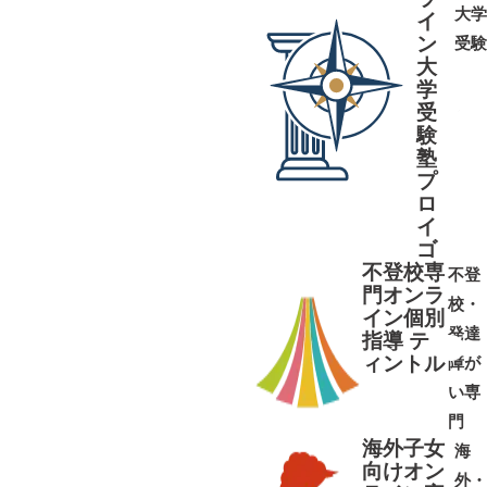
大学
イ
ン
受験
大
学
受
➜
➜
験
塾
プ
ロ
イ
ゴ
不登校専
不登
門オンラ
校・
イン個別
発達
指導 テ
ィントル
障が
➜
➜
い専
門
海外子女
海
向けオン
外・