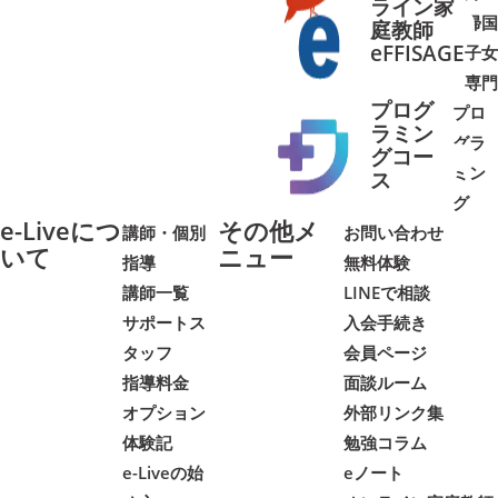
ライン家
帰国
庭教師
➜
➜
eFFISAGE
子女
専門
プログ
プロ
ラミン
グラ
グコー
ミン
➜
➜
ス
グ
e-Liveにつ
その他メ
講師・個別
お問い合わせ
いて
ニュー
指導
無料体験
講師一覧
LINEで相談
サポートス
入会手続き
タッフ
会員ページ
指導料金
面談ルーム
オプション
外部リンク集
体験記
勉強コラム
e-Liveの始
eノート