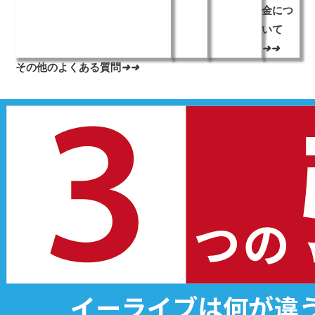
金につ
いて
➜
➜
その他のよくある質問
➜
➜