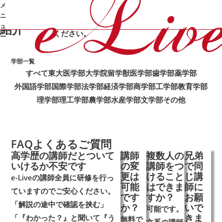
TUTOR
講
メ
e-Live自慢の講師を一部紹介。
師
ニ
気になる講師をクリックしてプロフィールをご覧
紹介
ュ
ください。
ー
学部一覧
➜
すべて
東大
医学部
大学院
留学
獣医学部
歯学部
薬学部
外国語学部
国際学部
法学部
経済学部
商学部
工学部
教育学部
理学部
理工学部
農学部
水産学部
文学部
その他
FAQ
よくあるご質問
高学歴の講師だとついて
講師
複数人の
兄弟
いけるか不安です
の変
講師をつ
で同
更は
けること
じ講
e-Liveの講師全員に研修を行っ
可能
はできま
師に
ていますのでご安心ください。
です
すか？
お願
「解説の途中で確認を挟む」
か？
いで
可能です。
きま
「『わかった？』と聞いて『う
無料で