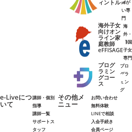
ィントル
障が
➜
➜
い専
門
海外子女
海
向けオン
外・
ライン家
帰国
庭教師
➜
➜
eFFISAGE
子女
専門
プログ
プロ
ラミン
グラ
グコー
ミン
➜
➜
ス
グ
e-Liveにつ
その他メ
講師・個別
お問い合わせ
いて
ニュー
指導
無料体験
講師一覧
LINEで相談
サポートス
入会手続き
タッフ
会員ページ