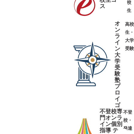
校
ス
➜
➜
生
オ
高校
ン
生・
ラ
大学
イ
ン
受験
大
学
受
➜
➜
験
塾
プ
ロ
イ
ゴ
不登校専
不登
門オンラ
校・
イン個別
発達
指導 テ