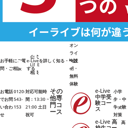
オン
ライ
公式
お手軽にご質
e-Liveを詳しく知る・検討
ン説
LINE
問・ご相談
➜
➜
する
明・
➜
➜
相談
無料
体験
その
e-Live
お電話
0120-
対応可能時
小学
中学受
他専
でお問
543-
間：13:30 ~
生・中
験コー
門コ
い合わ
153
21:00 土日
学受験
➜
➜
ス
ース
せ
祝可
対策
e-Live 高
高
校生コー