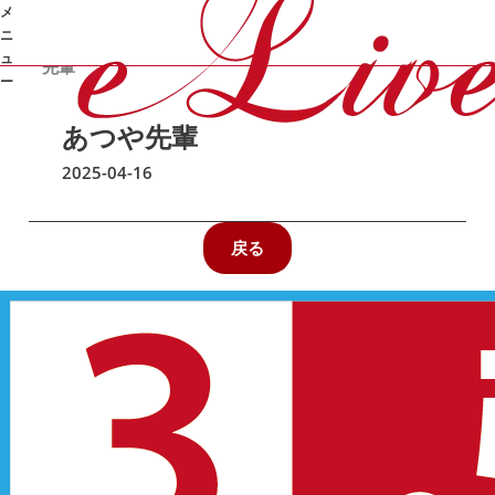
メ
ニ
/
/
/
あつや
オンライン家庭教師e-Live
講師紹介
医学部
ュ
先輩
ー
あつや先輩
➜
2025-04-16
戻る