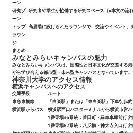
ーン
研究ゾ
研究者や学生が協働する研究スペース（※本文の流
ーン
トップ
高層階に設けられたラウンジで、交流やイベント、
ラウン
ジ
まとめ
みなとみらいキャンパスの魅力
みなとみらいキャンパスは、国際性と日本文化が交差する港
がら学び合える都市型・未来型キャンパスとなっています。
神奈川大学のアクセス情報
横浜キャンパスへのアクセス
交通手段
ルート
東急東横線
「白楽駅」または「東白楽駅」下車徒歩約
横浜駅からバス
横浜駅西口バスターミナルから横浜市営バ
1番乗場36系統：菅田町・緑車車庫前行 
1番乗場82系統：八反橋・神大寺入口行 