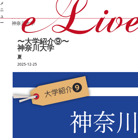
メ
/
/
/
〜大学紹
オンライン家庭教師e-Live
勉強コラム
夏
ニ
介⑨〜
ュ
ー
神奈川大学
➜
〜大学紹介⑨〜
神奈川大学
夏
2025-12-25