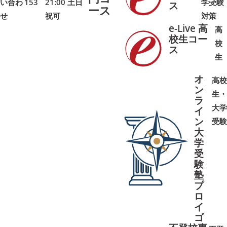
い合わ
153
21:00 土日
学受験
➜
➜
ス
ース
せ
祝可
対策
e-Live 高
高
校生コー
校
ス
➜
➜
生
オ
高校
ン
生・
ラ
大学
イ
ン
受験
大
学
受
➜
➜
験
塾
プ
ロ
イ
ゴ