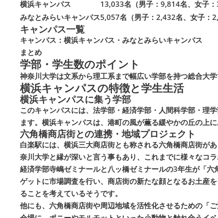
横浜キャンパス
13,033名（男子：9,814名、女子：
みなとみらいキャンパス
5,057名（男子：2,432名、女子：2
キャンパス一覧
キャンパス：横浜キャンパス・みなとみらいキャンパス
まとめ
学部・学生数のポイント
神奈川大学は文系から理工系まで幅広い学部を持つ総合大学
横浜キャンパスの特徴と学生生活
横浜キャンパスに集う学部
このキャンパスには、法学部・経済学部・人間科学部・理学
ます。横浜キャンパスは、港町の風が薫る緩やかの丘の上に
六角橋商店街との連携・地域プロジェクト
白楽駅には、横浜三大商店街とも称される六角橋商店街があ
奈川大学と縁が深いと言う事もあり、これまでに様々なコラ
経済学部寺嶋ゼミナールと八ッ橋ゼミナールの3年生が「六
ゲットに市場調査を行い、商店街の新たな顔となるお土産を
ることを考えているそうです。
他にも、六角橋商店街や周辺地域を活性化させるための「ご
会場に、ポニーやモルモットといった小動物と触れ合うイベ