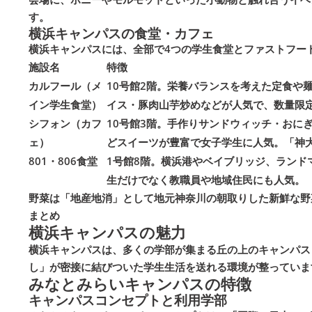
す。
横浜キャンパスの食堂・カフェ
横浜キャンパスには、全部で4つの学生食堂とファストフー
施設名
特徴
カルフール（メ
10号館2階。栄養バランスを考えた定食や
イン学生食堂）
イス・豚肉山芋炒めなどが人気で、数量限定
シフォン（カフ
10号館3階。手作りサンドウィッチ・おに
ェ）
どスイーツが豊富で女子学生に人気。「神大
801・806食堂
1号館8階。横浜港やベイブリッジ、ラン
生だけでなく教職員や地域住民にも人気。
野菜は「地産地消」として地元神奈川の朝取りした新鮮な野
まとめ
横浜キャンパスの魅力
横浜キャンパスは、多くの学部が集まる丘の上のキャンパス
し」が密接に結びついた学生生活を送れる環境が整っていま
みなとみらいキャンパスの特徴
キャンパスコンセプトと利用学部