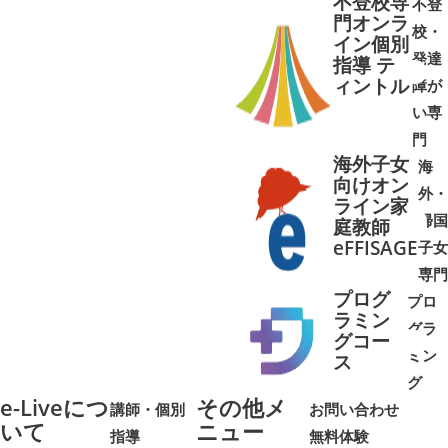
不登校専
不登
門オンラ
校・
イン個別
発達
指導 テ
ィントル
障が
➜
➜
い専
門
海外子女
海
向けオン
外・
ライン家
帰国
庭教師
➜
➜
eFFISAGE
子女
専門
プログ
プロ
ラミン
グラ
グコー
ミン
➜
➜
ス
グ
e-Liveにつ
その他メ
講師・個別
お問い合わせ
いて
ニュー
指導
無料体験