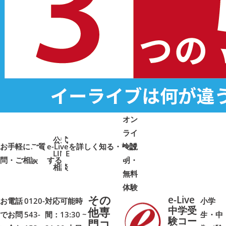
オン
ライ
公式
お手軽にご質
e-Liveを詳しく知る・検討
ン説
LINE
問・ご相談
➜
➜
する
明・
➜
➜
相談
無料
体験
その
e-Live
お電話
0120-
対応可能時
小学
中学受
他専
でお問
543-
間：13:30 ~
生・中
験コー
門コ