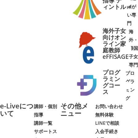
指導 テ
ィントル
障が
➜
➜
い専
門
海外子女
海
向けオン
外・
ライン家
帰国
庭教師
➜
➜
eFFISAGE
子女
専門
プログ
プロ
ラミン
グラ
グコー
ミン
➜
➜
ス
グ
e-Liveにつ
その他メ
講師・個別
お問い合わせ
いて
ニュー
指導
無料体験
講師一覧
LINEで相談
サポートス
入会手続き