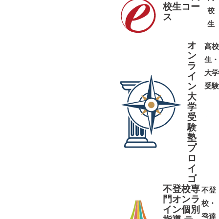
校生コー
校
ス
➜
➜
生
オ
高校
ン
生・
ラ
大学
イ
ン
受験
大
学
受
➜
➜
験
塾
プ
ロ
イ
ゴ
不登校専
不登
門オンラ
校・
イン個別
発達