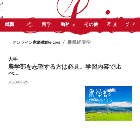
STUDY COLUMN
メ
農業経済学 に関する記事をピック
勉強コラム
ニ
アップしています。
ュ
ー
就職
資格
留学
勉強法
その他
高校
大学
➜
/
農業経済学
オンライン家庭教師e-Live
大学
農学部を志望する方は必見。学習内容で比
べ...
2023-08-25