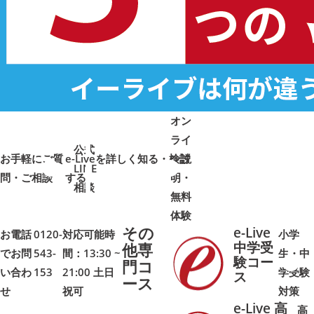
オン
ライ
公式
お手軽にご質
e-Liveを詳しく知る・検討
ン説
LINE
問・ご相談
➜
➜
する
明・
➜
➜
相談
無料
体験
その
e-Live
お電話
0120-
対応可能時
小学
中学受
他専
でお問
543-
間：13:30 ~
生・中
験コー
門コ
い合わ
153
21:00 土日
学受験
➜
➜
ス
ース
せ
祝可
対策
e-Live 高
高