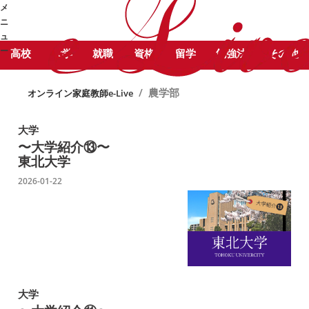
STUDY COLUMN
勉
メ
農学部 に関する記事をピックアッ
強コラム
ニ
プしています。
ュ
ー
高校
大学
就職
資格
留学
勉強法
その他
➜
/
農学部
オンライン家庭教師e-Live
大学
〜大学紹介⑬〜
東北大学
2026-01-22
大学