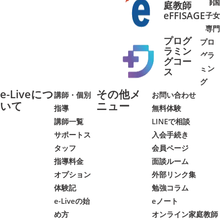
帰国
庭教師
➜
➜
eFFISAGE
子女
専門
プログ
プロ
ラミン
グラ
グコー
ミン
➜
➜
ス
グ
e-Liveにつ
その他メ
講師・個別
お問い合わせ
いて
ニュー
指導
無料体験
講師一覧
LINEで相談
サポートス
入会手続き
タッフ
会員ページ
指導料金
面談ルーム
オプション
外部リンク集
体験記
勉強コラム
e-Liveの始
eノート
め方
オンライン家庭教師