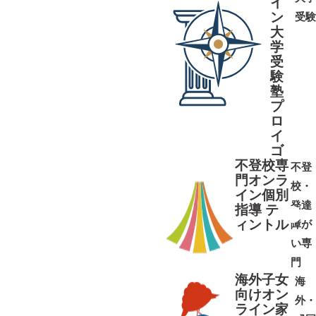
イ
ン
受験
大
学
受
➜
➜
験
塾
プ
ロ
イ
ゴ
不登校専
不登
門オンラ
校・
イン個別
発達
指導 テ
ィントル
障が
➜
➜
い専
門
海外子女
海
向けオン
外・
ライン家