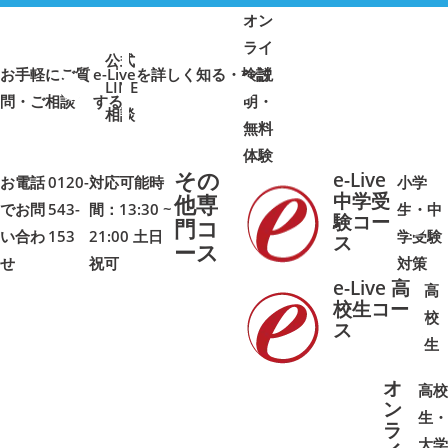
オン
ライ
公式
お手軽にご質
e-Liveを詳しく知る・検討
ン説
LINE
問・ご相談
➜
➜
する
明・
➜
➜
相談
無料
体験
その
e-Live
お電話
0120-
対応可能時
小学
中学受
他専
でお問
543-
間：13:30 ~
生・中
験コー
門コ
い合わ
153
21:00 土日
学受験
➜
➜
ス
ース
せ
祝可
対策
e-Live 高
高
校生コー
校
ス
➜
➜
生
オ
高校
ン
生・
ラ
大学