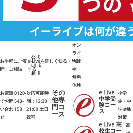
オン
ライ
公式
お手軽にご質
e-Liveを詳しく知る・検討
ン説
LINE
問・ご相談
➜
➜
する
明・
➜
➜
相談
無料
体験
その
e-Live
お電話
0120-
対応可能時
小学
中学受
他専
でお問
543-
間：13:30 ~
生・中
験コー
門コ
い合わ
153
21:00 土日
学受験
➜
➜
ス
ース
せ
祝可
対策
e-Live 高
高
校生コー