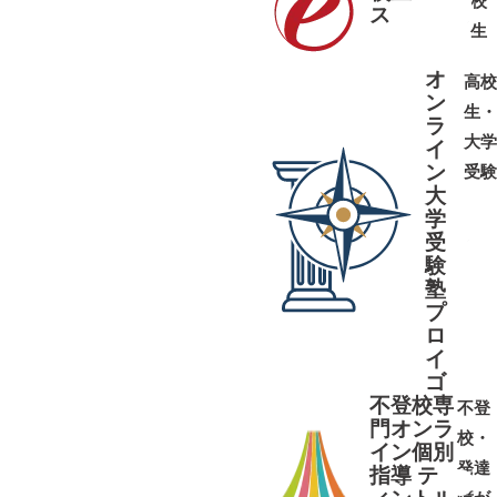
校
ス
➜
➜
生
オ
高校
ン
生・
ラ
大学
イ
ン
受験
大
学
受
➜
➜
験
塾
プ
ロ
イ
ゴ
不登校専
不登
門オンラ
校・
イン個別
発達
指導 テ