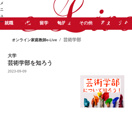
STUDY COLUMN
メ
芸術学部 に関する記事をピックア
勉強コラム
ニ
ップしています。
ュ
ー
就職
資格
留学
勉強法
その他
高校
大学
➜
/
芸術学部
オンライン家庭教師e-Live
大学
芸術学部を知ろう
2023-09-09