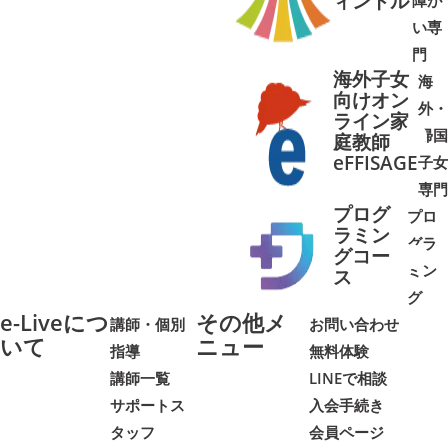
ィントル
障が
➜
➜
い専
門
海外子女
海
向けオン
外・
ライン家
帰国
庭教師
➜
➜
eFFISAGE
子女
専門
プログ
プロ
ラミン
グラ
グコー
ミン
➜
➜
ス
グ
e-Liveにつ
その他メ
講師・個別
お問い合わせ
いて
ニュー
指導
無料体験
講師一覧
LINEで相談
サポートス
入会手続き
タッフ
会員ページ