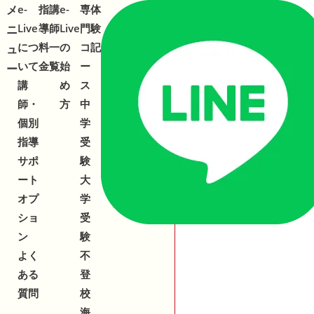
メ
メ
e-
指
講
e-
専
体
合わせ
543-153
2
Live
導
師
Live
門
験
ニ
ニ
につ
料
一
の
コ
記
ュ
ュ
いて
金
覧
始
ー
ー
ー
講
め
ス
師・
方
中
個別
学
指導
受
サポ
験
ート
大
オプ
学
ショ
受
ン
験
よく
不
ある
登
質問
校
海