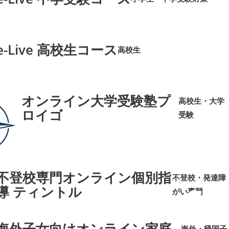
➜
➜
e-Live 高校生コース
高校生
➜
➜
オンライン大学受験塾プ
高校生・大学
ロイゴ
受験
➜
➜
不登校専門オンライン個別指
不登校・発達障
導 ティントル
がい専門
➜
➜
海外子女向けオンライン家庭
海外・帰国子