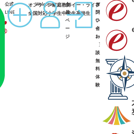
公式
Welcome
会
オ
お
オンライン家庭教師イー・ライブ
コース
1:00 土日祝可
LINE
員
ン
問
全国対応
小学生
中学生
高校生
ペ
ラ
い
ー
イ
合
ジ
ン
わ
面
せ
➜
➜
談
・
無
料
体
験