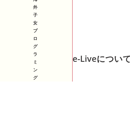
外
子
女
プ
ロ
グ
ラ
e-Liveについ
ミ
ン
グ