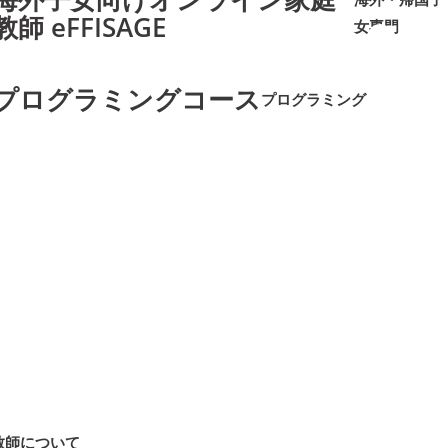
教師 eFFISAGE
女専門
➜
➜
プログラミングコース
プログラミング
➜
➜
教師について