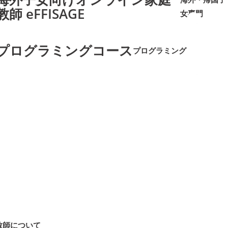
教師 eFFISAGE
女専門
➜
➜
プログラミングコース
プログラミング
➜
➜
教師について