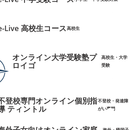
➜
➜
e-Live 高校生コース
高校生
➜
➜
オンライン大学受験塾プ
高校生・大学
ロイゴ
受験
➜
➜
不登校専門オンライン個別指
不登校・発達障
導 ティントル
がい専門
➜
➜
海外子女向けオンライン家庭
海外・帰国子