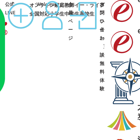
公式
Welcome
会
オ
お
オンライン家庭教師イー・ライブ
コース
1:00 土日祝可
LINE
員
ン
問
全国対応
小学生
中学生
高校生
ペ
ラ
い
ー
イ
合
ジ
ン
わ
面
せ
➜
➜
談
・
無
料
体
験