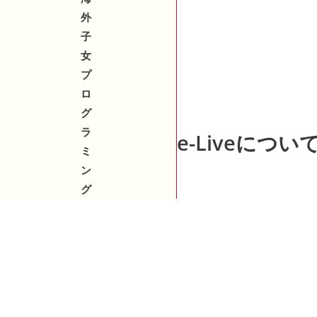
外
子
女
プ
ロ
グ
ラ
e-Liveについ
ミ
ン
グ