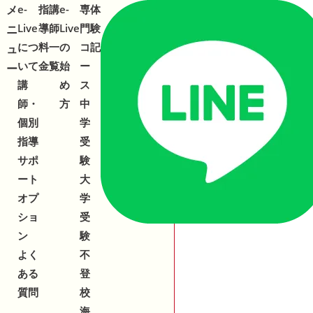
メ
メ
e-
指
講
e-
専
体
合わせ
543-153
2
Live
導
師
Live
門
験
ニ
ニ
につ
料
一
の
コ
記
ュ
ュ
いて
金
覧
始
ー
ー
ー
講
め
ス
師・
方
中
個別
学
指導
受
サポ
験
ート
大
オプ
学
ショ
受
ン
験
よく
不
ある
登
質問
校
海