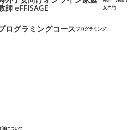
教師 eFFISAGE
女専門
➜
➜
プログラミングコース
プログラミング
➜
➜
教師について