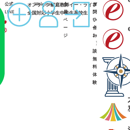
公式
Welcome
会
オ
お
オンライン家庭教師イー・ライブ
コース
1:00 土日祝可
LINE
員
ン
問
全国対応
小学生
中学生
高校生
ペ
ラ
い
ー
イ
合
ジ
ン
わ
面
せ
➜
➜
談
・
無
料
体
験