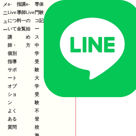
メ
メ
e-
指
講
e-
専
体
合わせ
543-153
2
Live
導
師
Live
門
験
ニ
ニ
につ
料
一
の
コ
記
ュ
ュ
いて
金
覧
始
ー
ー
ー
講
め
ス
師・
方
中
個別
学
指導
受
サポ
験
ート
大
オプ
学
ショ
受
ン
験
よく
不
ある
登
質問
校
海