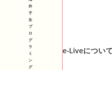
外
子
女
プ
ロ
グ
ラ
e-Liveについ
ミ
ン
グ