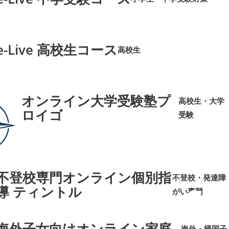
➜
➜
e-Live 高校生コース
高校生
➜
➜
オンライン大学受験塾プ
高校生・大学
ロイゴ
受験
➜
➜
不登校専門オンライン個別指
不登校・発達障
導 ティントル
がい専門
➜
➜
海外子女向けオンライン家庭
海外・帰国子