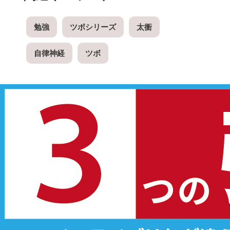
勉強
ツボシリーズ
太衝
自律神経
ツボ