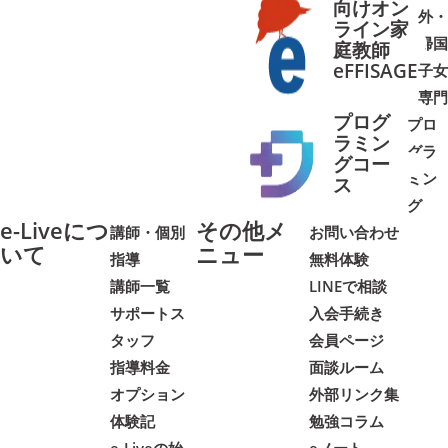
向けオン
外・
ライン家
帰国
庭教師
➜
➜
eFFISAGE
子女
専門
プログ
プロ
ラミン
グラ
グコー
ミン
➜
➜
ス
グ
e-Liveにつ
その他メ
講師・個別
お問い合わせ
いて
ニュー
指導
無料体験
講師一覧
LINEで相談
サポートス
入会手続き
タッフ
会員ページ
指導料金
面談ルーム
オプション
外部リンク集
体験記
勉強コラム
e-Liveの始
eノート