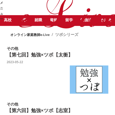
STUDY COLUMN
メ
ツボシリーズ に関する記事をピック
勉強コラム
ニ
アップしています。
ュ
ー
高校
大学
就職
資格
留学
勉強法
その他
➜
/
ツボシリーズ
オンライン家庭教師e-Live
その他
【第七回】勉強×ツボ【太衝】
2023-05-22
その他
【第六回】勉強×ツボ【志室】