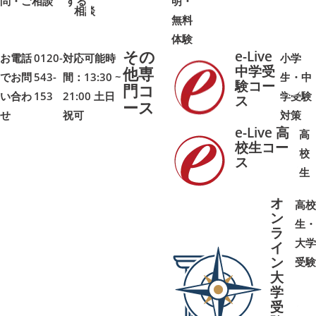
問・ご相談
➜
➜
する
明・
➜
➜
相談
無料
体験
その
e-Live
お電話
0120-
対応可能時
小学
中学受
他専
でお問
543-
間：13:30 ~
生・中
験コー
門コ
い合わ
153
21:00 土日
学受験
➜
➜
ス
ース
せ
祝可
対策
e-Live 高
高
校生コー
校
ス
➜
➜
生
オ
高校
ン
生・
ラ
大学
イ
ン
受験
大
学
受
➜
➜