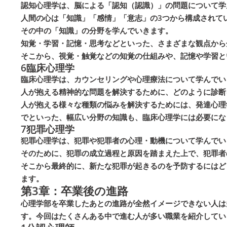
認知心理学は、脳による「認知（認識）」の問題について学
人間の心は「知識」「感情」「意志」の3つから構成されて
その中の「知識」の分野を学んでいきます。
知覚・学習・記憶・思考などといった、さまざまな観点から
そこから、視覚・触覚などの知覚の仕組みや、記憶や学習と
6
臨床心理学
臨床心理学は、カウンセリングや心理療法について学んでい
人が抱える精神的な問題を解決するために、どのように診断
人が抱える様々な種類の悩みを解決するためには、発達心理
でといった、幅広い分野の知識も、臨床心理学には必要にな
7
犯罪心理学
犯罪心理学は、犯罪や犯罪者の心理・動機について学んでい
そのために、犯罪の成立過程と原因を踏まえた上で、犯罪者
そこから最終的に、新たな犯罪が起きるのを予防するにはど
ます。
第3章：卒業後の進路
心理学部を卒業したあとの進路が全然イメージできない人は
す。今回はたくさんある中で進む人が多い職業を紹介してい