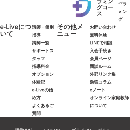
ラミン
グラ
グコー
ミン
➜
➜
ス
グ
e-Liveにつ
その他メ
講師・個別
お問い合わせ
いて
ニュー
指導
無料体験
講師一覧
LINEで相談
サポートス
入会手続き
タッフ
会員ページ
指導料金
面談ルーム
オプション
外部リンク集
体験記
勉強コラム
e-Liveの始
eノート
め方
オンライン家庭教師
よくあるご
について
質問