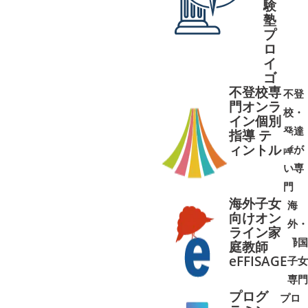
験
塾
プ
ロ
イ
ゴ
不登校専
不登
門オンラ
校・
イン個別
発達
指導 テ
ィントル
障が
➜
➜
い専
門
海外子女
海
向けオン
外・
ライン家
帰国
庭教師
➜
➜
eFFISAGE
子女
専門
プログ
プロ