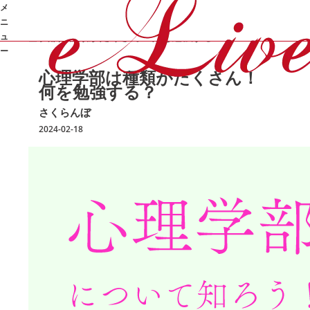
メ
/
/
/
心
オンライン家庭教師e-Live
勉強コラム
さくらんぼ
ニ
理学部は種類がたくさん！何を勉強する？
ュ
ー
➜
心理学部は種類がたくさん！
何を勉強する？
さくらんぼ
2024-02-18