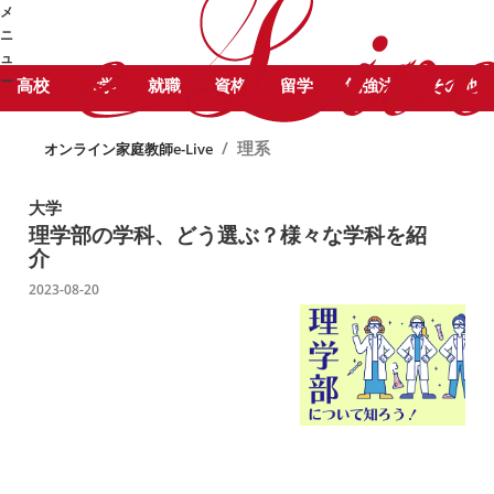
STUDY COLUMN
勉
メ
理系 に関する記事をピックアッ
強コラム
ニ
プしています。
ュ
ー
高校
大学
就職
資格
留学
勉強法
その他
➜
/
理系
オンライン家庭教師e-Live
大学
理学部の学科、どう選ぶ？様々な学科を紹
介
2023-08-20