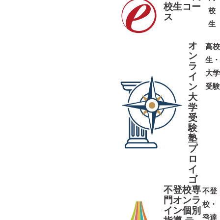
校生コー
校
ス
➜
➜
生
オ
高校
ン
生・
ラ
大学
イ
ン
受験
大
学
受
➜
➜
験
塾
プ
ロ
イ
ゴ
不登校専
不登
門オンラ
校・
イン個別
発達