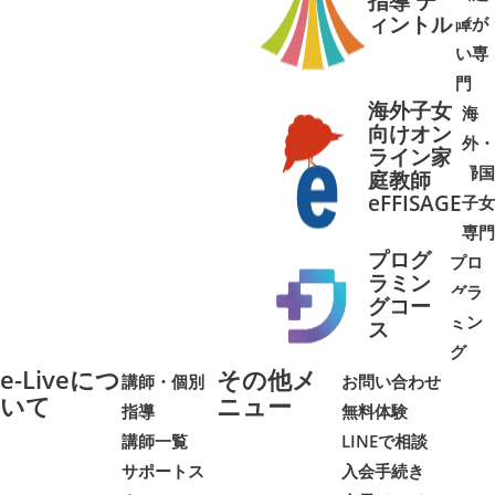
指導 テ
ィントル
障が
➜
➜
い専
門
海外子女
海
向けオン
外・
ライン家
帰国
庭教師
➜
➜
eFFISAGE
子女
専門
プログ
プロ
ラミン
グラ
グコー
ミン
➜
➜
ス
グ
e-Liveにつ
その他メ
講師・個別
お問い合わせ
いて
ニュー
指導
無料体験
講師一覧
LINEで相談
サポートス
入会手続き