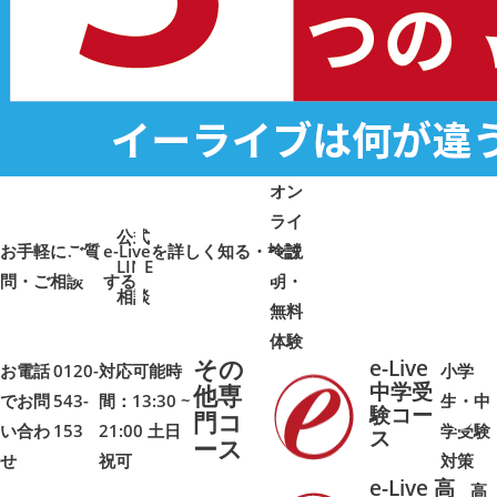
オン
ライ
公式
お手軽にご質
e-Liveを詳しく知る・検討
ン説
LINE
問・ご相談
➜
➜
する
明・
➜
➜
相談
無料
体験
その
e-Live
お電話
0120-
対応可能時
小学
中学受
他専
でお問
543-
間：13:30 ~
生・中
験コー
門コ
い合わ
153
21:00 土日
学受験
➜
➜
ス
ース
せ
祝可
対策
e-Live 高
高