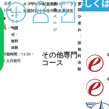
公式
Welcome
会
オ
お
オンライン家庭教師イー・ライブ
LINE
員
ン
問
全国対応
小学生
中学生
高校生
オン
ペ
ラ
い
ライ
ー
イ
合
しく知る・検討
ン説
ジ
ン
わ
明・
➜
➜
面
せ
➜
➜
無料
談
・
体験
無
その他専門
応可能時間：13:30 ~
料
コース
1:00 土日祝可
体
験