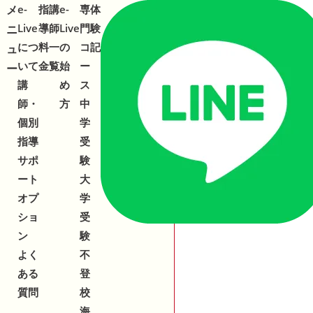
メ
メ
e-
指
講
e-
専
体
Live
導
師
Live
門
験
ニ
ニ
につ
料
一
の
コ
記
ュ
ュ
いて
金
覧
始
ー
ー
ー
公式
お手軽にご質
e-Liveを詳
講
め
ス
LINE
問・ご相談
➜
➜
する
師・
方
中
相談
個別
学
指導
受
お電話でお問い
0120-
対
サポ
験
合わせ
543-153
2
ート
大
オプ
学
ショ
受
ン
験
よく
不
ある
登
質問
校
海