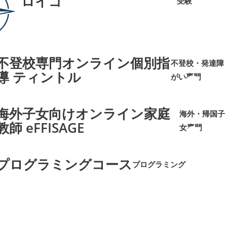
ロイゴ
受験
➜
➜
不登校専門オンライン個別指
不登校・発達障
導 ティントル
がい専門
➜
➜
海外子女向けオンライン家庭
海外・帰国子
教師 eFFISAGE
女専門
➜
➜
プログラミングコース
プログラミング
➜
➜