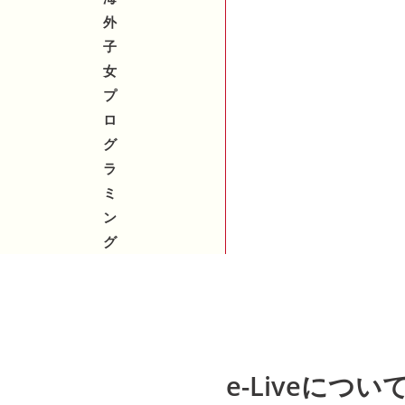
外
子
女
プ
ロ
グ
ラ
ミ
ン
グ
e-Liveについ