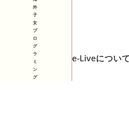
外
子
女
プ
ロ
グ
ラ
e-Liveについ
ミ
ン
グ