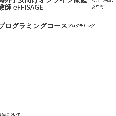
教師 eFFISAGE
女専門
➜
➜
プログラミングコース
プログラミング
➜
➜
教師について