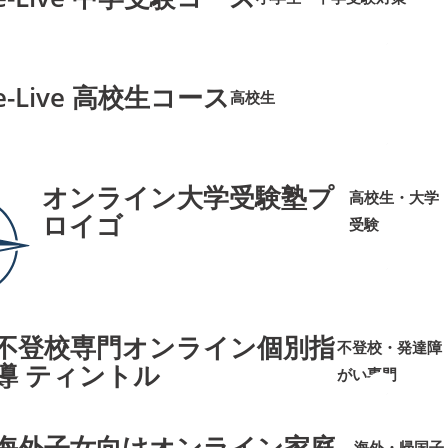
➜
➜
e-Live 高校生コース
高校生
➜
➜
オンライン大学受験塾プ
高校生・大学
ロイゴ
受験
➜
➜
不登校専門オンライン個別指
不登校・発達障
導 ティントル
がい専門
➜
➜
海外子女向けオンライン家庭
海外・帰国子