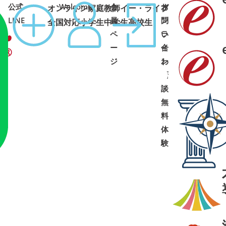
公式
Welcome
会
オ
お
オンライン家庭教師イー・ライブ
コース
1:00 土日祝可
LINE
員
ン
問
全国対応
小学生
中学生
高校生
ペ
ラ
い
ー
イ
合
ジ
ン
わ
面
せ
➜
➜
談
・
無
料
体
験