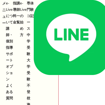
メ
メ
e-
指
講
e-
専
体
合わせ
543-153
2
Live
導
師
Live
門
験
ニ
ニ
につ
料
一
の
コ
記
ュ
ュ
いて
金
覧
始
ー
ー
ー
講
め
ス
師・
方
中
個別
学
指導
受
サポ
験
ート
大
オプ
学
ショ
受
ン
験
よく
不
ある
登
質問
校
海