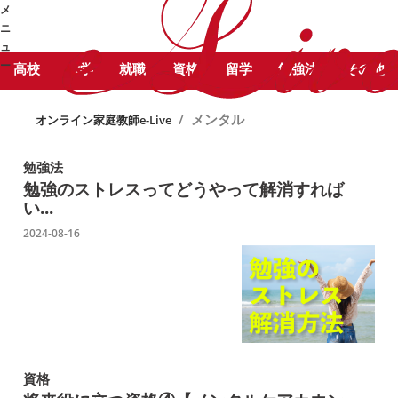
STUDY COLUMN
メ
メンタル に関する記事をピックア
勉強コラム
ニ
ップしています。
ュ
ー
高校
大学
就職
資格
留学
勉強法
その他
➜
/
メンタル
オンライン家庭教師e-Live
勉強法
勉強のストレスってどうやって解消すれば
い...
2024-08-16
資格