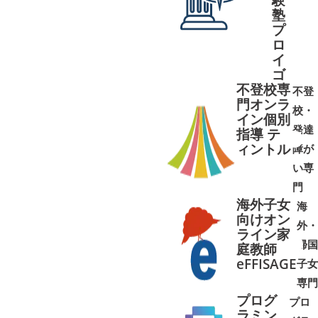
塾
プ
ロ
イ
ゴ
不登校専
不登
門オンラ
校・
イン個別
発達
指導 テ
ィントル
障が
➜
➜
い専
門
海外子女
海
向けオン
外・
ライン家
帰国
庭教師
➜
➜
eFFISAGE
子女
専門
プログ
プロ
ラミン