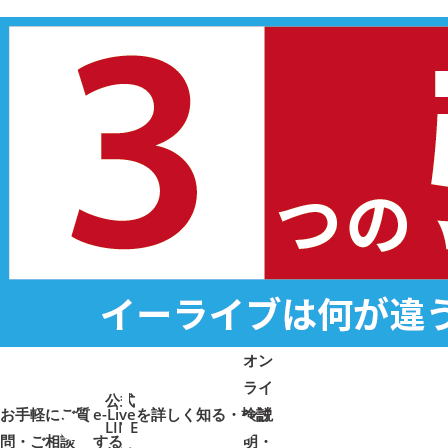
オン
ライ
公式
お手軽にご質
e-Liveを詳しく知る・検討
ン説
LINE
問・ご相談
➜
➜
する
明・
➜
➜