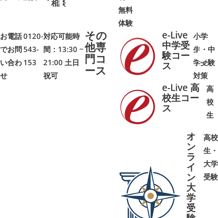
相談
無料
体験
その
e-Live
お電話
0120-
対応可能時
小学
中学受
他専
でお問
543-
間：13:30 ~
生・中
験コー
門コ
い合わ
153
21:00 土日
学受験
➜
➜
ス
ース
せ
祝可
対策
e-Live 高
高
校生コー
校
ス
➜
➜
生
オ
高校
ン
生・
ラ
大学
イ
ン
受験
大
学
受
➜
➜
験