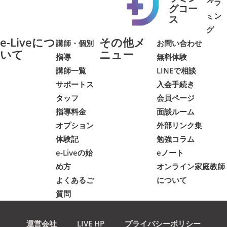
グラ
グコー
ミン
➜
➜
ス
グ
e-Liveにつ
その他メ
講師・個別
お問い合わせ
いて
ニュー
指導
無料体験
講師一覧
LINEで相談
サポートス
入会手続き
タッフ
会員ページ
指導料金
面談ルーム
オプション
外部リンク集
体験記
勉強コラム
e-Liveの始
eノート
め方
オンライン家庭教師
よくあるご
について
質問
運営会社
LIVE HP
プライバシーポリシー