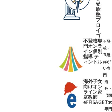
受
➜
➜
験
塾
プ
ロ
イ
ゴ
不登校専
不登
門オンラ
校・
イン個別
発達
指導 テ
ィントル
障が
➜
➜
い専
門
海外子女
海
向けオン
外・
ライン家
帰国
庭教師
➜
➜
eFFISAGE
子女
専門