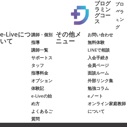
プログ
プロ
ラミン
グラ
グコー
ミン
➜
➜
ス
グ
e-Liveにつ
その他メ
講師・個別
お問い合わせ
いて
ニュー
指導
無料体験
講師一覧
LINEで相談
サポートス
入会手続き
タッフ
会員ページ
指導料金
面談ルーム
オプション
外部リンク集
体験記
勉強コラム
e-Liveの始
eノート
め方
オンライン家庭教師
よくあるご
について
質問