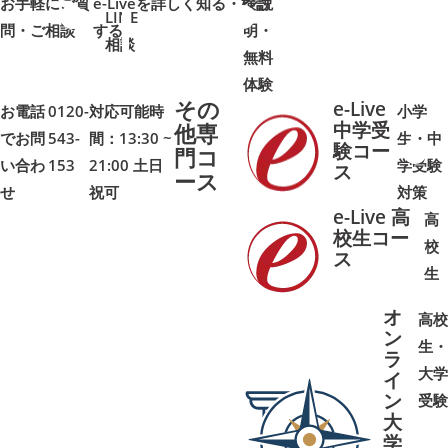
お手軽にご質
e-Liveを詳しく知る・検討
ン説
LINE
問・ご相談
➜
➜
する
明・
➜
➜
相談
無料
体験
その
e-Live
お電話
0120-
対応可能時
小学
中学受
他専
でお問
543-
間：13:30 ~
生・中
験コー
門コ
い合わ
153
21:00 土日
学受験
➜
➜
ス
ース
せ
祝可
対策
e-Live 高
高
校生コー
校
ス
➜
➜
生
オ
高校
ン
生・
ラ
大学
イ
ン
受験
大
学