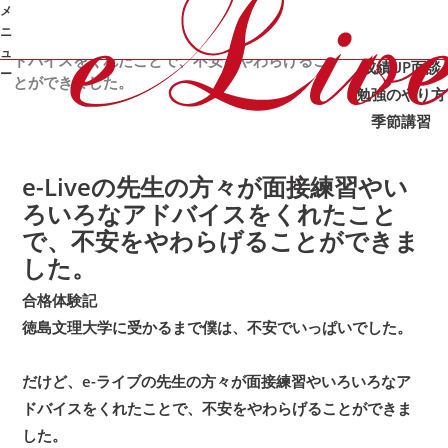
メ
カテゴリ：
/
/
/
オンライン家庭教師e-Live
体験記
合格体験記
ニ
e-Liveの先生の方々が面接練習やいろいろなア
合格体験記
ュ
ドバイスをくれたことで、不安をやわらげるこ
成績UP
面談
ー
とができました。
勉強のやり方
季節講習
➜
e-Liveの先生の方々が面接練習やい
ろいろなアドバイスをくれたこと
で、不安をやわらげることができま
した。
合格体験記
徳島文理大学に受かるまで僕は、不安でいっぱいでした。
だけど、e-ライブの先生の方々が面接練習やいろいろなア
ドバイスをくれたことで、不安をやわらげることができま
した。