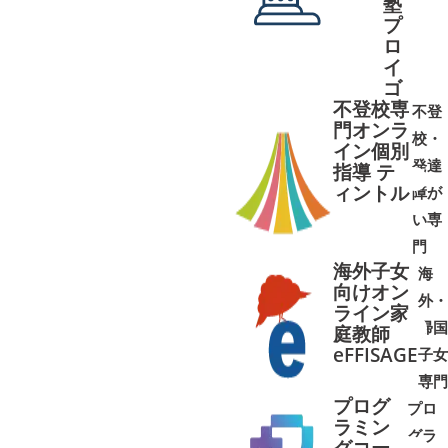
塾
プ
ロ
イ
ゴ
不登校専
不登
門オンラ
校・
イン個別
発達
指導 テ
ィントル
障が
➜
➜
い専
門
海外子女
海
向けオン
外・
ライン家
帰国
庭教師
➜
➜
eFFISAGE
子女
専門
プログ
プロ
ラミン
グラ
グコー