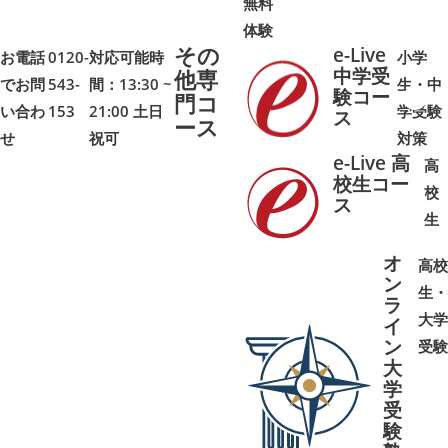
無料
体験
その
e-Live
お電話
0120-
対応可能時
小学
中学受
他専
でお問
543-
間：13:30 ~
生・中
験コー
門コ
い合わ
153
21:00 土日
学受験
➜
➜
ス
ース
せ
祝可
対策
e-Live 高
高
校生コー
校
ス
➜
➜
生
オ
高校
ン
生・
ラ
大学
イ
ン
受験
大
学
受
➜
➜
験