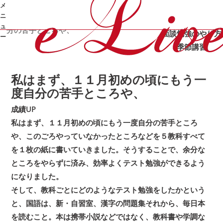
メ
カテゴリ：
/
/
オンライン家庭教師e-Live
体験記
成績UP
ニ
/
私はまず、１１月初めの頃にもう一度自
合格体験記
成績UP
ュ
分の苦手ところや、
面談
勉強のやり方
ー
季節講習
➜
私はまず、１１月初めの頃にもう一
度自分の苦手ところや、
成績UP
私はまず、１１月初めの頃にもう一度自分の苦手ところ
や、このごろやっていなかったところなどを５教科すべて
を１枚の紙に書いていきました。そうすることで、余分な
ところをやらずに済み、効率よくテスト勉強ができるよう
になりました。
そして、教科ごとにどのようなテスト勉強をしたかという
と、国語は、新・自習室、漢字の問題集それから、毎日本
を読むこと。本は携帯小説などではなく、教科書や学調な