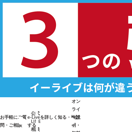
オン
ライ
公式
お手軽にご質
e-Liveを詳しく知る・検討
ン説
LINE
問・ご相談
➜
➜
する
明・
➜
➜
相談