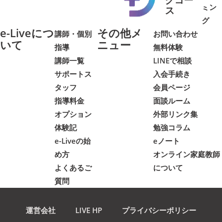
ミン
➜
➜
ス
グ
e-Liveにつ
その他メ
講師・個別
お問い合わせ
いて
ニュー
指導
無料体験
講師一覧
LINEで相談
サポートス
入会手続き
タッフ
会員ページ
指導料金
面談ルーム
オプション
外部リンク集
体験記
勉強コラム
e-Liveの始
eノート
め方
オンライン家庭教師
よくあるご
について
質問
運営会社
LIVE HP
プライバシーポリシー