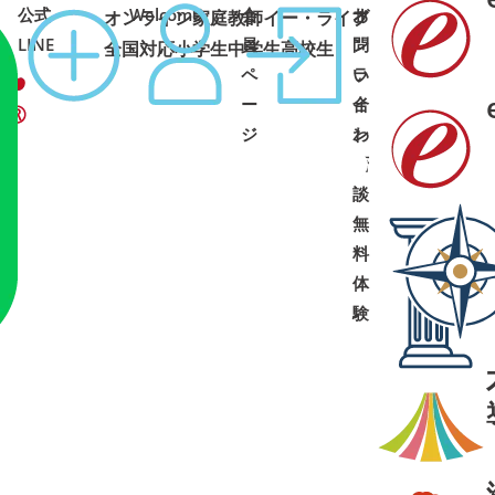
公式
Welcome
会
オ
お
オンライン家庭教師イー・ライブ
コース
1:00 土日祝可
LINE
員
ン
問
全国対応
小学生
中学生
高校生
ペ
ラ
い
ー
イ
合
ジ
ン
わ
面
せ
➜
➜
談
・
無
料
体
験