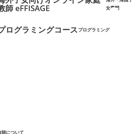
教師 eFFISAGE
女専門
➜
➜
プログラミングコース
プログラミング
➜
➜
教師について