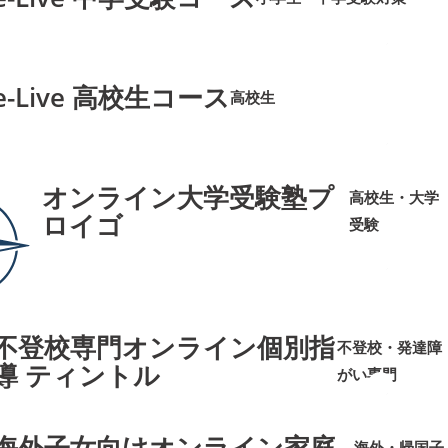
➜
➜
e-Live 高校生コース
高校生
➜
➜
オンライン大学受験塾プ
高校生・大学
ロイゴ
受験
➜
➜
不登校専門オンライン個別指
不登校・発達障
導 ティントル
がい専門
➜
➜
海外子女向けオンライン家庭
海外・帰国子