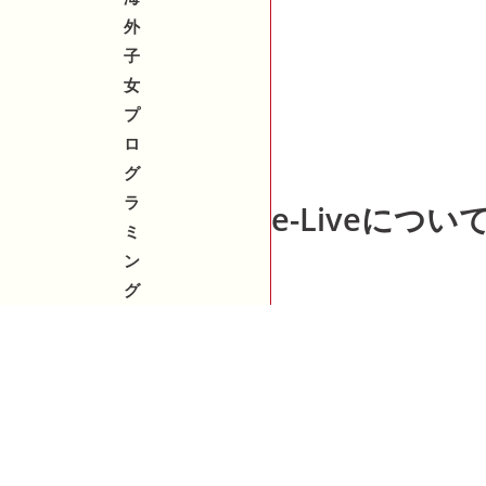
外
子
女
プ
ロ
グ
ラ
e-Liveについ
ミ
ン
グ