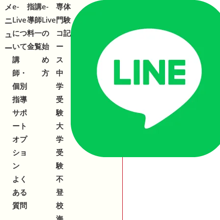
メ
メ
e-
指
講
e-
専
体
合わせ
543-153
2
Live
導
師
Live
門
験
ニ
ニ
につ
料
一
の
コ
記
ュ
ュ
いて
金
覧
始
ー
ー
ー
講
め
ス
師・
方
中
個別
学
指導
受
サポ
験
ート
大
オプ
学
ショ
受
ン
験
よく
不
ある
登
質問
校
海