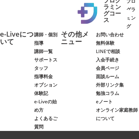
プログ
プロ
ラミン
グラ
グコー
ミン
➜
➜
ス
グ
e-Liveにつ
その他メ
講師・個別
お問い合わせ
いて
ニュー
指導
無料体験
講師一覧
LINEで相談
サポートス
入会手続き
タッフ
会員ページ
指導料金
面談ルーム
オプション
外部リンク集
体験記
勉強コラム
e-Liveの始
eノート
め方
オンライン家庭教師
よくあるご
について
質問