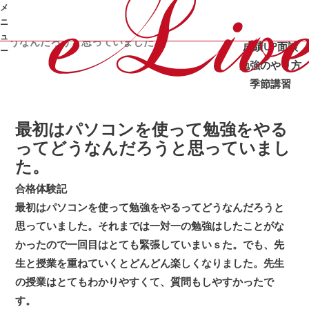
メ
カテゴリ：
/
/
オンライン家庭教師e-Live
体験記
合格体験記
ニ
/
最初はパソコンを使って勉強をやるってど
合格体験記
ュ
うなんだろうと思っていました。
成績UP
面談
ー
勉強のやり方
季節講習
➜
最初はパソコンを使って勉強をやる
ってどうなんだろうと思っていまし
た。
合格体験記
最初はパソコンを使って勉強をやるってどうなんだろうと
思っていました。それまでは一対一の勉強はしたことがな
かったので一回目はとても緊張していまいｓた。でも、先
生と授業を重ねていくとどんどん楽しくなりました。先生
の授業はとてもわかりやすくて、質問もしやすかったで
す。