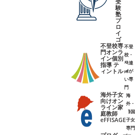
受
➜
➜
験
塾
プ
ロ
イ
ゴ
不登校専
不登
門オンラ
校・
イン個別
発達
指導 テ
ィントル
障が
➜
➜
い専
門
海外子女
海
向けオン
外・
ライン家
帰国
庭教師
➜
➜
eFFISAGE
子女
専門