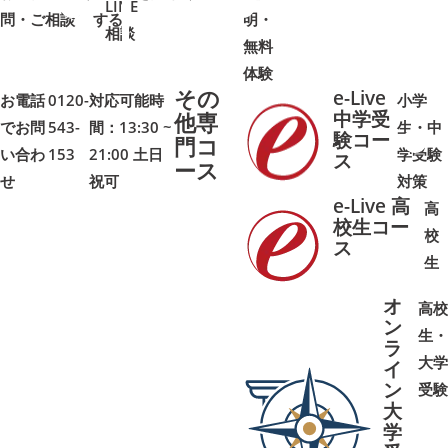
LINE
問・ご相談
➜
➜
する
明・
➜
➜
相談
無料
体験
その
e-Live
お電話
0120-
対応可能時
小学
中学受
他専
でお問
543-
間：13:30 ~
生・中
験コー
門コ
い合わ
153
21:00 土日
学受験
➜
➜
ス
ース
せ
祝可
対策
e-Live 高
高
校生コー
校
ス
➜
➜
生
オ
高校
ン
生・
ラ
大学
イ
ン
受験
大
学