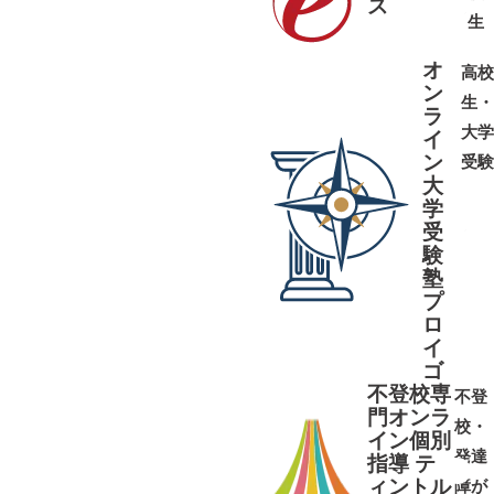
ス
➜
➜
生
オ
高校
ン
生・
ラ
大学
イ
ン
受験
大
学
受
➜
➜
験
塾
プ
ロ
イ
ゴ
不登校専
不登
門オンラ
校・
イン個別
発達
指導 テ
ィントル
障が
➜
➜