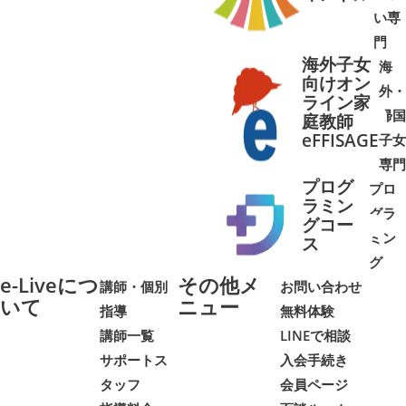
い専
門
海外子女
海
向けオン
外・
ライン家
帰国
庭教師
➜
➜
eFFISAGE
子女
専門
プログ
プロ
ラミン
グラ
グコー
ミン
➜
➜
ス
グ
e-Liveにつ
その他メ
講師・個別
お問い合わせ
いて
ニュー
指導
無料体験
講師一覧
LINEで相談
サポートス
入会手続き
タッフ
会員ページ