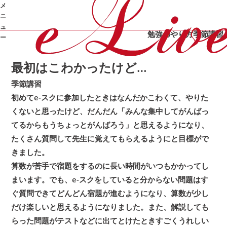
メ
カテゴリ：
/
/
オンライン家庭教師e-Live
体験記
季
ニ
/
最初はこわかったけど…
節講習
合格体験記
成績UP
面談
ュ
勉強のやり方
季節講習
ー
最初はこわかったけど…
➜
季節講習
初めてe-スクに参加したときはなんだかこわくて、やりた
くないと思ったけど、だんだん「みんな集中してがんばっ
てるからもうちょっとがんばろう」と思えるようになり、
たくさん質問して先生に覚えてもらえるようにと目標がで
きました。
算数が苦手で宿題をするのに長い時間がいつもかかってし
まいます。でも、e-スクをしていると分からない問題はす
ぐ質問できてどんどん宿題が進むようになり、算数が少し
だけ楽しいと思えるようになりました。また、解説しても
らった問題がテストなどに出てとけたときすごくうれしい