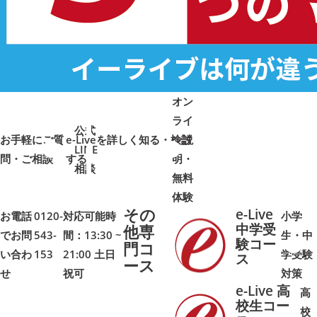
オン
ライ
公式
お手軽にご質
e-Liveを詳しく知る・検討
ン説
LINE
問・ご相談
➜
➜
する
明・
➜
➜
相談
無料
体験
その
e-Live
お電話
0120-
対応可能時
小学
中学受
他専
でお問
543-
間：13:30 ~
生・中
験コー
門コ
い合わ
153
21:00 土日
学受験
➜
➜
ス
ース
せ
祝可
対策
e-Live 高
高
校生コー
校