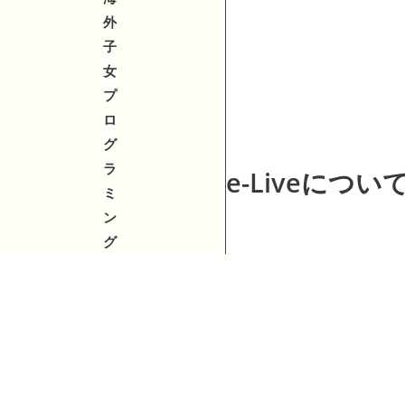
外
子
女
プ
ロ
グ
ラ
e-Liveについ
ミ
ン
グ