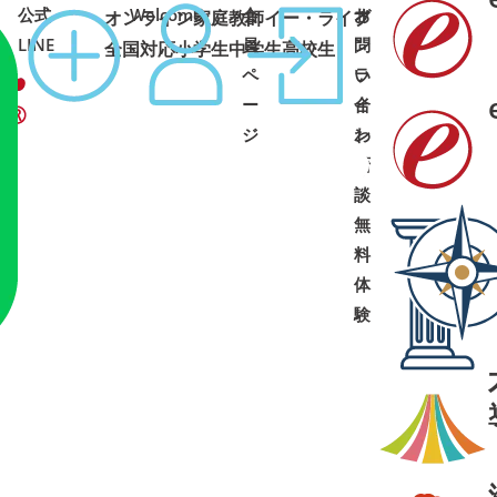
公式
Welcome
会
オ
お
オンライン家庭教師イー・ライブ
コース
1:00 土日祝可
LINE
員
ン
問
全国対応
小学生
中学生
高校生
ペ
ラ
い
ー
イ
合
ジ
ン
わ
面
せ
➜
➜
談
・
無
料
体
験