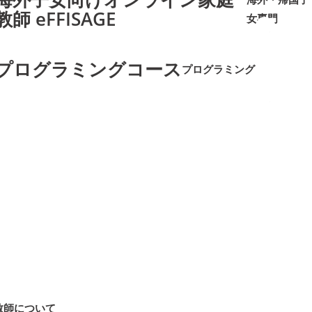
教師 eFFISAGE
女専門
➜
➜
プログラミングコース
プログラミング
➜
➜
教師について