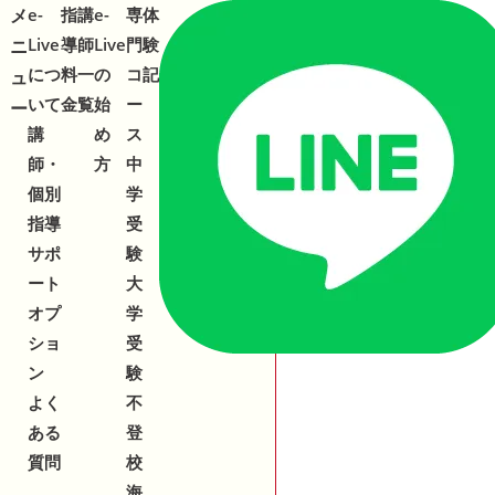
メ
メ
e-
指
講
e-
専
体
合わせ
543-153
2
Live
導
師
Live
門
験
ニ
ニ
につ
料
一
の
コ
記
ュ
ュ
いて
金
覧
始
ー
ー
ー
講
め
ス
師・
方
中
個別
学
指導
受
サポ
験
ート
大
オプ
学
ショ
受
ン
験
よく
不
ある
登
質問
校
海