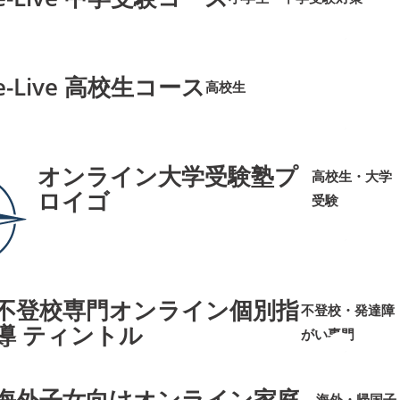
➜
➜
e-Live 高校生コース
高校生
➜
➜
オンライン大学受験塾プ
高校生・大学
ロイゴ
受験
➜
➜
不登校専門オンライン個別指
不登校・発達障
導 ティントル
がい専門
➜
➜
海外子女向けオンライン家庭
海外・帰国子