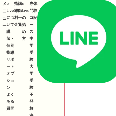
メ
メ
e-
指
講
e-
専
体
合わせ
543-153
2
Live
導
師
Live
門
験
ニ
ニ
につ
料
一
の
コ
記
ュ
ュ
いて
金
覧
始
ー
ー
ー
講
め
ス
師・
方
中
個別
学
指導
受
サポ
験
ート
大
オプ
学
ショ
受
ン
験
よく
不
ある
登
質問
校
海