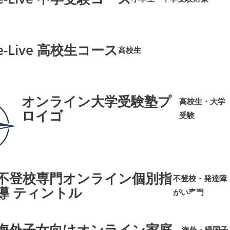
➜
➜
e-Live 高校生コース
高校生
➜
➜
オンライン大学受験塾プ
高校生・大学
ロイゴ
受験
➜
➜
不登校専門オンライン個別指
不登校・発達障
導 ティントル
がい専門
➜
➜
海外子女向けオンライン家庭
海外・帰国子