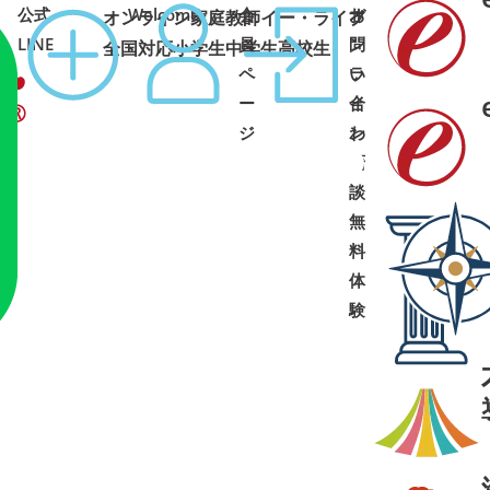
公式
Welcome
会
オ
お
オンライン家庭教師イー・ライブ
コース
1:00 土日祝可
LINE
員
ン
問
全国対応
小学生
中学生
高校生
ペ
ラ
い
ー
イ
合
ジ
ン
わ
面
せ
➜
➜
談
・
無
料
体
験