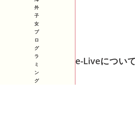
外
子
女
プ
ロ
グ
ラ
e-Liveについ
ミ
ン
グ