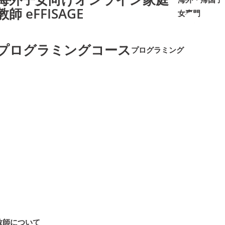
教師 eFFISAGE
女専門
➜
➜
プログラミングコース
プログラミング
➜
➜
教師について