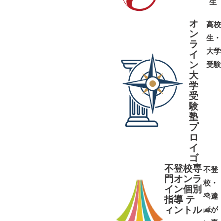
生
オ
高校
ン
生・
ラ
大学
イ
ン
受験
大
学
受
➜
➜
験
塾
プ
ロ
イ
ゴ
不登校専
不登
門オンラ
校・
イン個別
発達
指導 テ
ィントル
障が
➜
➜