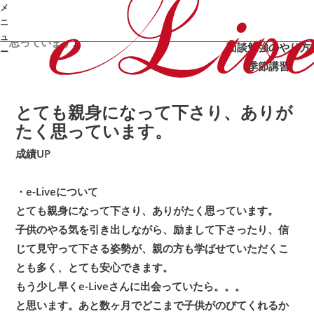
メ
カテゴリ：
/
/
オンライン家庭教師e-Live
体験記
成績UP
ニ
/
とても親身になって下さり、ありがたく
合格体験記
成績UP
ュ
思っています。
面談
勉強のやり方
ー
季節講習
➜
とても親身になって下さり、ありが
たく思っています。
成績UP
・e-Liveについて
とても親身になって下さり、ありがたく思っています。
子供のやる気を引き出しながら、励まして下さったり、信
じて見守って下さる姿勢が、親の方も学ばせていただくこ
とも多く、とても安心できます。
もう少し早くe-Liveさんに出会っていたら。。。
と思います。あと数ヶ月でどこまで子供がのびてくれるか