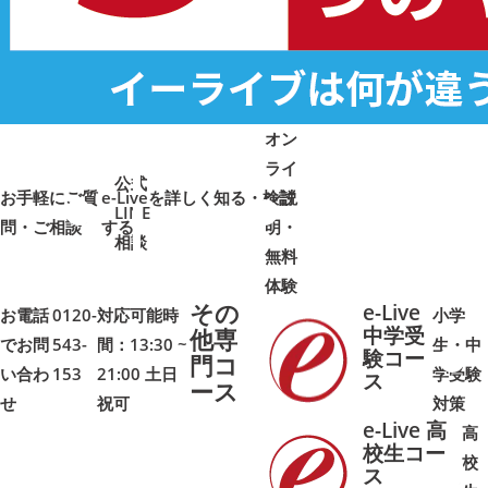
オン
ライ
公式
お手軽にご質
e-Liveを詳しく知る・検討
ン説
LINE
問・ご相談
➜
➜
する
明・
➜
➜
相談
無料
体験
その
e-Live
お電話
0120-
対応可能時
小学
中学受
他専
でお問
543-
間：13:30 ~
生・中
験コー
門コ
い合わ
153
21:00 土日
学受験
➜
➜
ス
ース
せ
祝可
対策
e-Live 高
高
校生コー
校
ス
➜
➜