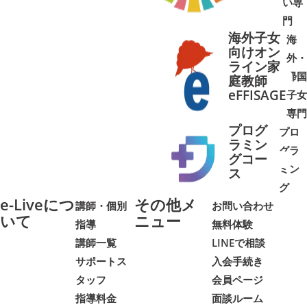
い専
門
海外子女
海
向けオン
外・
ライン家
帰国
庭教師
➜
➜
eFFISAGE
子女
専門
プログ
プロ
ラミン
グラ
グコー
ミン
➜
➜
ス
グ
e-Liveにつ
その他メ
講師・個別
お問い合わせ
いて
ニュー
指導
無料体験
講師一覧
LINEで相談
サポートス
入会手続き
タッフ
会員ページ
指導料金
面談ルーム