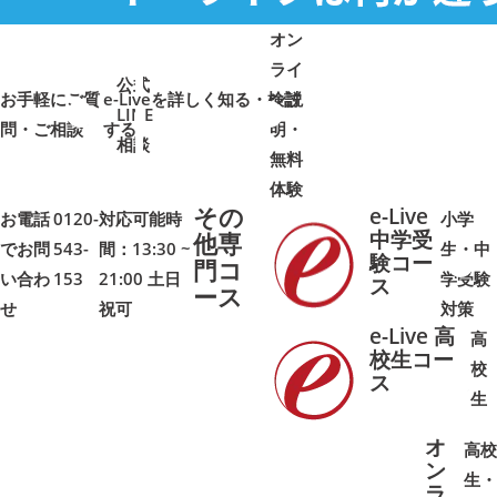
オン
ライ
公式
お手軽にご質
e-Liveを詳しく知る・検討
ン説
LINE
問・ご相談
➜
➜
する
明・
➜
➜
相談
無料
体験
その
e-Live
お電話
0120-
対応可能時
小学
中学受
他専
でお問
543-
間：13:30 ~
生・中
験コー
門コ
い合わ
153
21:00 土日
学受験
➜
➜
ス
ース
せ
祝可
対策
e-Live 高
高
校生コー
校
ス
➜
➜
生
オ
高校
ン
生・
ラ