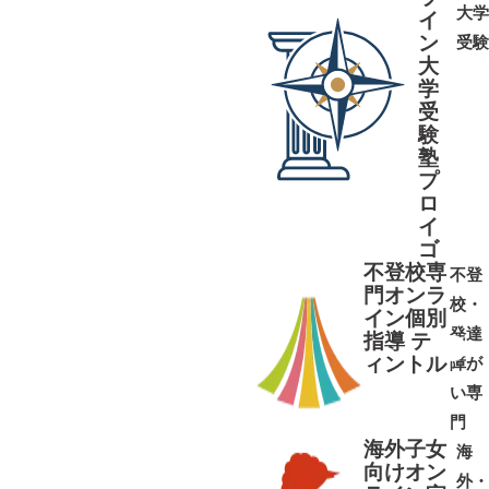
大学
イ
ン
受験
大
学
受
➜
➜
験
塾
プ
ロ
イ
ゴ
不登校専
不登
門オンラ
校・
イン個別
発達
指導 テ
ィントル
障が
➜
➜
い専
門
海外子女
海
向けオン
外・