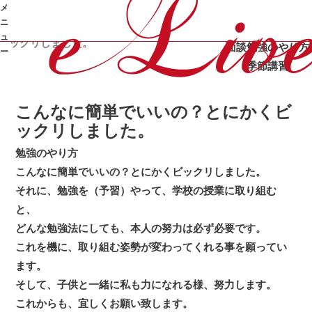
メ
カテゴリ：
/
/
オンライン家庭教師e-Live
体験記
勉強のや
ニ
/
こんなに簡単でいいの？とにかくビ
り方
合格体験記
成績UP
ュ
ックリしました。
面談
勉強のやり方
ー
季節講習
➜
こんなに簡単でいいの？とにかくビ
ックリしました。
勉強のやり方
こんなに簡単でいいの？とにかくビックリしました。
それに、勉強を（予習）やって、学校の授業に取り組む
と、
どんな勉強法にしても、本人の努力は必ず必要です。
これを機に、取り組む姿勢が変わってくれる事を願ってい
ます。
そして、子供と一緒に私も力になれる様、努力します。
これからも、宜しくお願い致します。