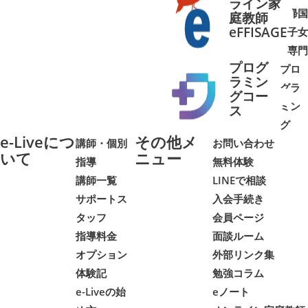
ライン家
帰国
庭教師
➜
➜
eFFISAGE
子女
専門
プログ
プロ
ラミン
グラ
グコー
ミン
➜
➜
ス
グ
e-Liveにつ
その他メ
講師・個別
お問い合わせ
いて
ニュー
指導
無料体験
講師一覧
LINEで相談
サポートス
入会手続き
タッフ
会員ページ
指導料金
面談ルーム
オプション
外部リンク集
体験記
勉強コラム
e-Liveの始
eノート