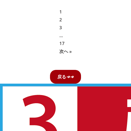
1
2
3
…
17
次へ »
戻る
➜
➜