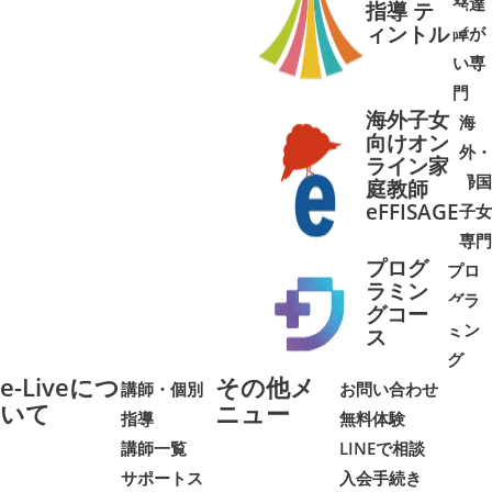
発達
指導 テ
ィントル
障が
➜
➜
い専
門
海外子女
海
向けオン
外・
ライン家
帰国
庭教師
➜
➜
eFFISAGE
子女
専門
プログ
プロ
ラミン
グラ
グコー
ミン
➜
➜
ス
グ
e-Liveにつ
その他メ
講師・個別
お問い合わせ
いて
ニュー
指導
無料体験
講師一覧
LINEで相談
サポートス
入会手続き