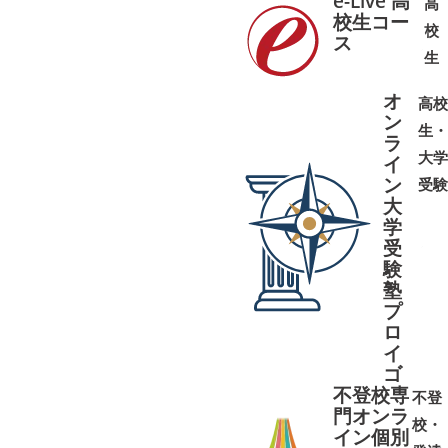
e-Live 高
高
校生コー
校
ス
➜
➜
生
オ
高校
ン
生・
ラ
大学
イ
ン
受験
大
学
受
➜
➜
験
塾
プ
ロ
イ
ゴ
不登校専
不登
門オンラ
校・
イン個別