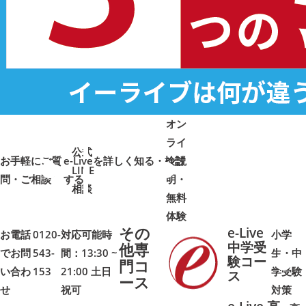
オン
ライ
公式
お手軽にご質
e-Liveを詳しく知る・検討
ン説
LINE
問・ご相談
➜
➜
する
明・
➜
➜
相談
無料
体験
その
e-Live
お電話
0120-
対応可能時
小学
中学受
他専
でお問
543-
間：13:30 ~
生・中
験コー
門コ
い合わ
153
21:00 土日
学受験
➜
➜
ス
ース
せ
祝可
対策