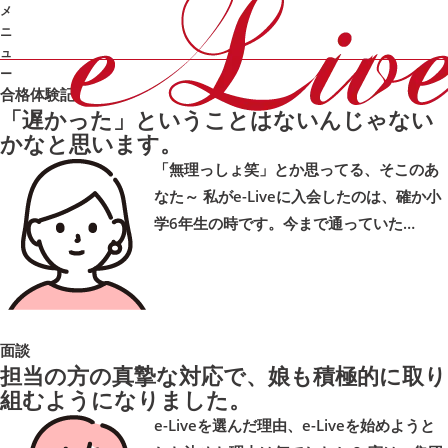
体験記
メ
カテゴリ：
ニ
合格体験記
成績UP
面談
勉強のやり方
季節講習
ュ
ー
合格体験記
「遅かった」ということはないんじゃない
➜
かなと思います。
「無理っしょ笑」とか思ってる、そこのあ
なた～ 私がe-Liveに入会したのは、確か小
学6年生の時です。今まで通っていた…
面談
担当の方の真摯な対応で、娘も積極的に取り
組むようになりました。
e-Liveを選んだ理由、e-Liveを始めようと