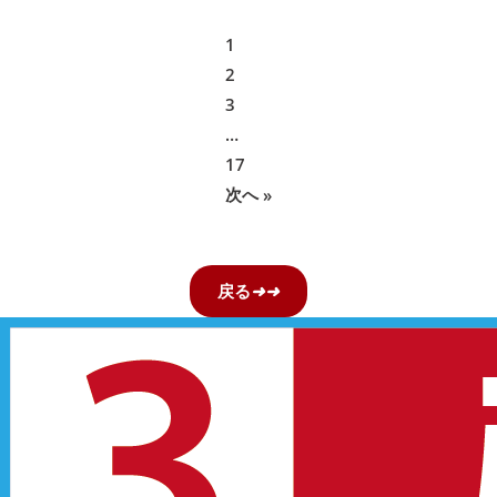
1
2
3
…
17
次へ »
戻る
➜
➜