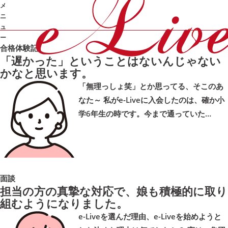
体験記
メ
カテゴリ：
ニ
合格体験記
成績UP
面談
勉強のやり方
季節講習
ュ
ー
合格体験記
「遅かった」ということはないんじゃない
➜
かなと思います。
「無理っしょ笑」とか思ってる、そこのあ
なた～ 私がe-Liveに入会したのは、確か小
学6年生の時です。今まで通っていた…
面談
担当の方の真摯な対応で、娘も積極的に取り
組むようになりました。
e-Liveを選んだ理由、e-Liveを始めようと