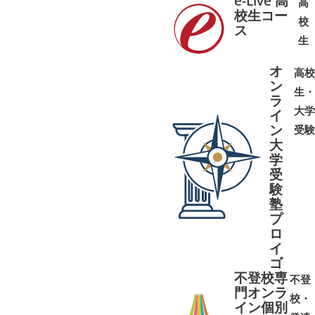
e-Live 高
高
校生コー
校
ス
➜
➜
生
オ
高校
ン
生・
ラ
大学
イ
ン
受験
大
学
受
➜
➜
験
塾
プ
ロ
イ
ゴ
不登校専
不登
門オンラ
校・
イン個別