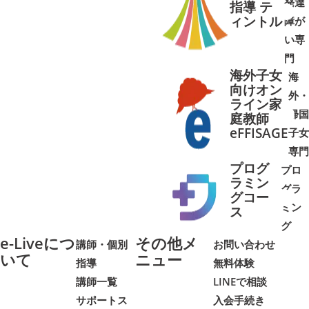
発達
指導 テ
ィントル
障が
➜
➜
い専
門
海外子女
海
向けオン
外・
ライン家
帰国
庭教師
➜
➜
eFFISAGE
子女
専門
プログ
プロ
ラミン
グラ
グコー
ミン
➜
➜
ス
グ
e-Liveにつ
その他メ
講師・個別
お問い合わせ
いて
ニュー
指導
無料体験
講師一覧
LINEで相談
サポートス
入会手続き