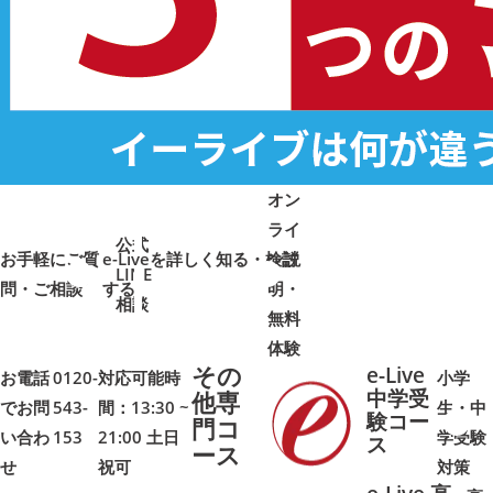
オン
ライ
公式
お手軽にご質
e-Liveを詳しく知る・検討
ン説
LINE
問・ご相談
➜
➜
する
明・
➜
➜
相談
無料
体験
その
e-Live
お電話
0120-
対応可能時
小学
中学受
他専
でお問
543-
間：13:30 ~
生・中
験コー
門コ
い合わ
153
21:00 土日
学受験
➜
➜
ス
ース
せ
祝可
対策