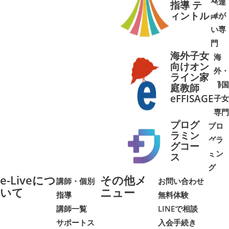
発達
指導 テ
ィントル
障が
➜
➜
い専
門
海外子女
海
向けオン
外・
ライン家
帰国
庭教師
➜
➜
eFFISAGE
子女
専門
プログ
プロ
ラミン
グラ
グコー
ミン
➜
➜
ス
グ
e-Liveにつ
その他メ
講師・個別
お問い合わせ
いて
ニュー
指導
無料体験
講師一覧
LINEで相談
サポートス
入会手続き