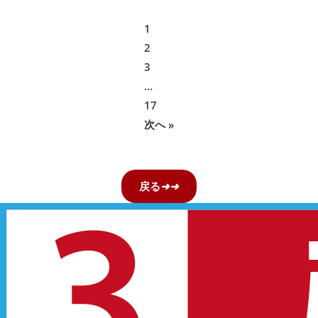
1
2
3
…
17
次へ »
戻る
➜
➜