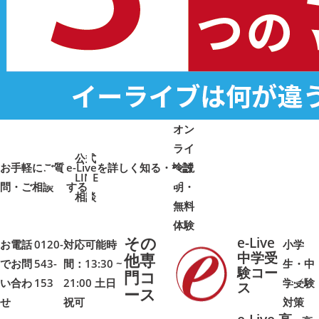
オン
ライ
公式
お手軽にご質
e-Liveを詳しく知る・検討
ン説
LINE
問・ご相談
➜
➜
する
明・
➜
➜
相談
無料
体験
その
e-Live
お電話
0120-
対応可能時
小学
中学受
他専
でお問
543-
間：13:30 ~
生・中
験コー
門コ
い合わ
153
21:00 土日
学受験
➜
➜
ス
ース
せ
祝可
対策