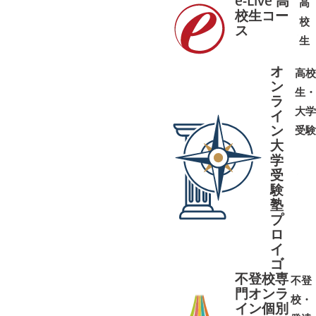
e-Live 高
高
校生コー
校
ス
➜
➜
生
オ
高校
ン
生・
ラ
大学
イ
ン
受験
大
学
受
➜
➜
験
塾
プ
ロ
イ
ゴ
不登校専
不登
門オンラ
校・
イン個別