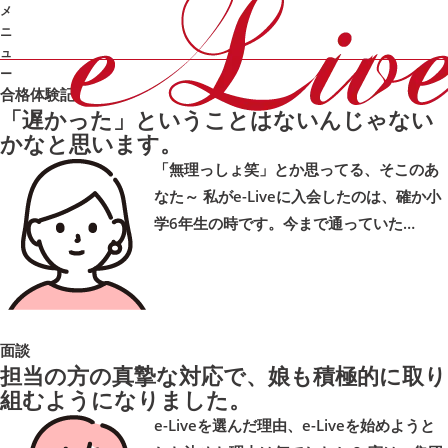
体験記
メ
カテゴリ：
ニ
合格体験記
成績UP
面談
勉強のやり方
季節講習
ュ
ー
合格体験記
「遅かった」ということはないんじゃない
➜
かなと思います。
「無理っしょ笑」とか思ってる、そこのあ
なた～ 私がe-Liveに入会したのは、確か小
学6年生の時です。今まで通っていた…
面談
担当の方の真摯な対応で、娘も積極的に取り
組むようになりました。
e-Liveを選んだ理由、e-Liveを始めようと