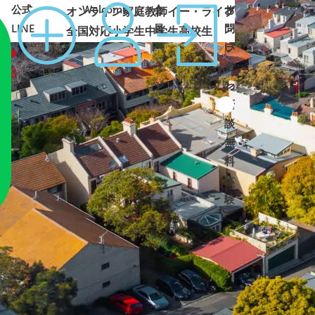
公式
Welcome
会
オ
お
オンライン家庭教師イー・ライブ
LINE
員
ン
問
全国対応
小学生
中学生
高校生
ペ
ラ
い
ー
イ
合
ジ
ン
わ
面
せ
➜
➜
談
・
無
料
体
験