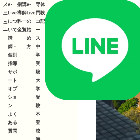
メ
メ
e-
指
講
e-
専
体
Live
導
師
Live
門
験
ニ
ニ
につ
料
一
の
コ
記
ュ
ュ
いて
金
覧
始
ー
ー
ー
講
め
ス
師・
方
中
個別
学
指導
受
サポ
験
ート
大
オプ
学
ショ
受
ン
験
よく
不
ある
登
質問
校
海