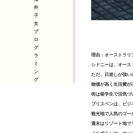
外
子
女
プ
ロ
グ
理由：オーストラリ
ラ
ミ
シドニーは、オース
ン
ただ、日差しが強い
グ
物価が高く生活費が
街は留学生で活気づ
ブリスベンは、ビジ
観光地で人気のゴー
週末はリゾート地で